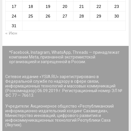
17
18
19
20
21
22
23
24
25
26
27
28
29
30
31
« Июн
*Facebook, Instagram, WhatsApp, Threads — принадлежат
компании Meta, признанной экстремистской
организацией и запрещенной в России.
Сетевое издание «YSIA.RU» зарегистрировано в
Федеральной службе по надзору в сфере связи,
информационных технологий и массовых коммуникаций
(Роскомнадзор) 06.09.2019 г. Регистрационный номер ЭЛ №
ФС 77 — 76613.
Учредители: Акционерное общество «Республиканский
информационно-издательский холдинг Сахамедиа»,
Министерство инноваций, цифрового развития и
инфокоммуникационных технологий Республики Саха
(Якутия).