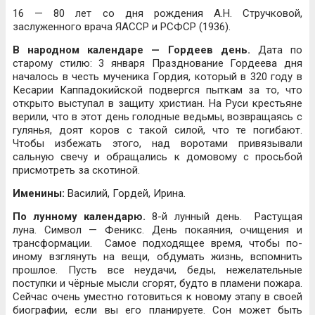
16 — 80 лет со дня рождения А.Н. Стручковой,
заслуженного врача ЯАССР и РСФСР (1936).
В народном календаре — Гордеев день.
Дата по
старому стилю: 3 января Празднование Гордеева дня
началось в честь мученика Гордия, который в 320 году в
Кесарии Каппадокийской подвергся пыткам за то, что
открыто выступал в защиту христиан. На Руси крестьяне
верили, что в этот день голодные ведьмы, возвращаясь с
гулянья, доят коров с такой силой, что те погибают.
Чтобы избежать этого, над воротами привязывали
сальную свечу и обращались к домовому с просьбой
присмотреть за скотиной.
Именины:
Василий, Гордей, Ирина.
По лунному календарю.
8-й лунный день. Растущая
луна. Символ — Феникс. День покаяния, очищения и
трансформации. Самое подходящее время, чтобы по-
иному взглянуть на вещи, обдумать жизнь, вспомнить
прошлое. Пусть все неудачи, беды, нежелательные
поступки и чёрные мысли сгорят, будто в пламени пожара.
Сейчас очень уместно готовиться к новому этапу в своей
биографии, если вы его планируете. Сон может быть