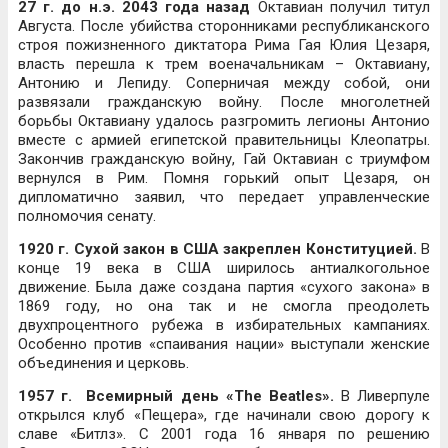
27 г. до н.э. 2043 года назад
Октавиан получил титул
Августа. После убийства сторонниками республиканского
строя пожизненного диктатора Рима Гая Юлия Цезаря,
власть перешла к трем военачальникам – Октавиану,
Антонию и Лепиду. Соперничая между собой, они
развязали гражданскую войну. После многолетней
борьбы Октавиану удалось разгромить легионы Антонио
вместе с армией египетской правительницы Клеопатры.
Закончив гражданскую войну, Гай Октавиан с триумфом
вернулся в Рим. Помня горький опыт Цезаря, он
дипломатично заявил, что передает управленческие
полномочия сенату.
1920 г. Сухой закон в США закреплен Конституцией.
В
конце 19 века в США ширилось антиалкогольное
движение. Была даже создана партия «сухого закона» в
1869 году, но она так и не смогла преодолеть
двухпроцентного рубежа в избирательных кампаниях.
Особенно против «спаивания нации» выступали женские
объединения и церковь.
1957 г. Всемирный день «The Beatles».
В Ливерпуле
открылся клуб «Пещера», где начинали свою дорогу к
славе «Битлз». С 2001 года 16 января по решению