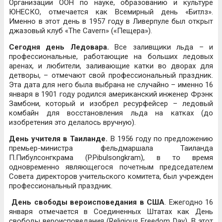
Организации ООН по науке, образованию и культуре
ЮНЕСКО, отмечается как Всемирный день «Битлз».
Именно в этот день в 1957 году в Ливерпуле был открыт
джазовый клуб «The Cavern» («Пещера»).
Сегодня день Ледовара.
Все заливщики льда – и
профессиональные, работающие на больших ледовых
аренах, и любители, заливающие катки во дворах для
детворы, – отмечают свой профессиональный праздник.
Эта дата для него была выбрана не случайно – именно 16
января в 1901 году родился американский инженер Фрэнк
Замбони, который и изобрел ресурфейсер – ледовый
комбайн для восстановления льда на катках (до
изобретения это делалось вручную).
День учителя в Таиланде.
В 1956 году по предложению
премьер-министра фельдмаршала Таиланда
П.Пибулсонгкрама (P.Pibulsongkram), в то время
одновременно являющегося почетным председателем
Совета директоров учительского комитета, был учрежден
профессиональный праздник.
День свободы вероисповедания в США
. Ежегодно 16
января отмечается в Соединенных Штатах как День
свободы вероисповедания (Religious Freedom Day). В этот