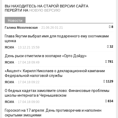
ВЫ НАХОДИТЕСЬ НА СТАРОЙ ВЕРСИИ САЙТА
ПЕРЕЙТИ НА
НОВУЮ ВЕРСИЮ
Новости
8
Галина Мозолевская
-
21.06.26 01:21
Глава Якутии выбрал имя для подаренного ему охотниками
щенка
32
ЯСИА
-
13.12.21 15:59
День рыси отметили в зоопарке «Орто Дойду»
781
ЯСИА
-
17.04.18 09:49
«Акцент»: Кирилл Николаев о декларационной кампании
Федеральной налоговой службы
1129
ЯСИА
-
17.04.18 09:22
О бедных кадетах замолвите слово: Финансовые проблемы
школы-интерната в Чернышевском
834
ЯСИА
-
17.04.18 09:00
Гороскоп на 17 апреля: День противоречив и наполнен
скрытыми эмоциями