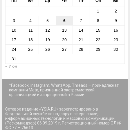
Пн
Вт
Ср
Чт
Пт
Сб
Вс
1
2
3
4
5
6
7
8
9
10
11
12
13
14
15
16
17
18
19
20
21
22
23
24
25
26
27
28
29
30
31
« Июн
*Facebook, Instagram, WhatsApp, Threads — принадлежат
компании Meta, признанной экстремистской
организацией и запрещенной в России.
Сетевое издание «YSIA.RU» зарегистрировано в
Федеральной службе по надзору в сфере связи,
информационных технологий и массовых коммуникаций
(Роскомнадзор) 06.09.2019 г. Регистрационный номер ЭЛ №
ФС 77 — 76613.