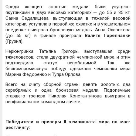
Среди женщин золотые медали были упущены
якутянками в двух весовых категориях — до 55 и 85 кг.
Саина Седалищева, выступающая в тяжелой весовой
категории, уступила в первой же схватке и в утешительном
поединке выиграла бронзовую медаль. Анна Охлопкова
(до 55 кг) в финале проиграла
Валите Горелчанки
(Грузия).
Нерюнгринка Татьяна Григорь, выступавшая среди
тяжеловесов, стала двукратной чемпионкой мира и этим
подтвердила статус непобедимой. Так же
бескомпромиссную победу одержали чемпионки мира
Марина Федоренко и Туяра Орлова.
Всего на счету сборной страны девять золотых, два
серебряных и одна бронзовая медали. Подопечные
старшего тренера Николая Константинова выиграли в
неофициальном командном зачете.
Победители и призеры
II
чемпионата мира по мас-
рестлингу: