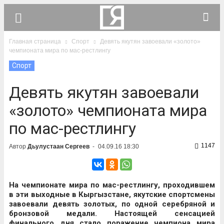
Главная страница
Спорт
Девять якутян завоевали «золото»
чемпионата мира по мас-рестлингу
Спорт
Девять якутян завоевали
«золото» чемпионата мира
по мас-рестлингу
1147
Автор
Дьулустаан Сергеев
-
04.09.16 18:30
На чемпионате мира по мас-рестлингу, проходившем
в эти выходные в Кыргызстане, якутские спортсмены
завоевали девять золотых, по одной серебряной и
бронзовой медали. Настоящей сенсацией
финального дня стало поражение чемпиона мира