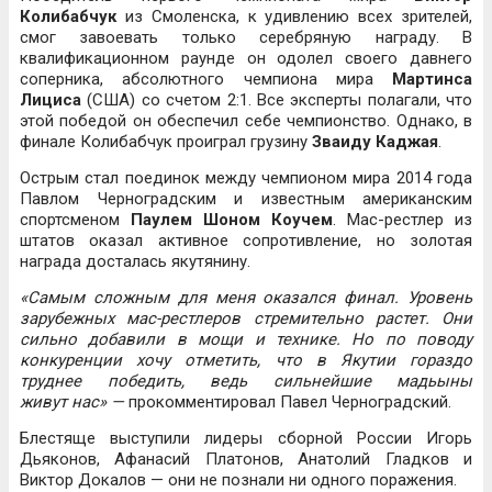
Колибабчук
из Смоленска, к удивлению всех зрителей,
смог завоевать только серебряную награду. В
квалификационном раунде он одолел своего давнего
соперника, абсолютного чемпиона мира
Мартинса
Лициса
(США) со счетом 2:1. Все эксперты полагали, что
этой победой он обеспечил себе чемпионство. Однако, в
финале Колибабчук проиграл грузину
Зваиду Каджая
.
Острым стал поединок между чемпионом мира 2014 года
Павлом Черноградским и известным американским
спортсменом
Паулем Шоном Коучем
. Мас-рестлер из
штатов оказал активное сопротивление, но золотая
награда досталась якутянину.
«Самым сложным для меня оказался финал. Уровень
зарубежных мас-рестлеров стремительно растет. Они
сильно добавили в мощи и технике. Но по поводу
конкуренции хочу отметить, что в Якутии гораздо
труднее победить, ведь сильнейшие мадьыны
живут нас» —
прокомментировал Павел Черноградский.
Блестяще выступили лидеры сборной России Игорь
Дьяконов, Афанасий Платонов, Анатолий Гладков и
Виктор Докалов — они не познали ни одного поражения.