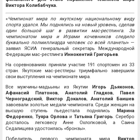
Виктора Колибабчука.
«
Чемпионат мира по якутскому национальному виду
спорта удался. Мы поднялись на новый уровень, сделав
один большой шаг в развитии мас-рестлинга. За
чемпионатом мира и Играми кочевников следило
буквально полмиллиарда человек со всей планеты
» —
заявил ЯСИА генеральный секретарь Международной
Федерации мас-рестлинга
Иннокентий Григорьев
.
На соревнованиях приняли участие 191 спортсмен из 33
стран. Якутские мас-рестлеры триумфально завершили
свои выступления на чемпионате мира.
Все мужчины-мадьыны из Якутии
Игорь Дьяконов
,
Афанасий Платонов
,
Анатолий Гладков
,
Павел
Черноградский
,
Виктор Докалов
,
Анатолий Баишев
завоевали золотые медали чемпионата. Среди женщин на
высшую ступень пьедестала поднялись
Марина
Федоренко
,
Туяра Орлова
и
Татьяна Григорь
. Серебро
досталось легковесу Анне Охлопковой, а Саина
Седалищева удостоилась «бронзы».
Победитель первого чемпионата мира
Виктор