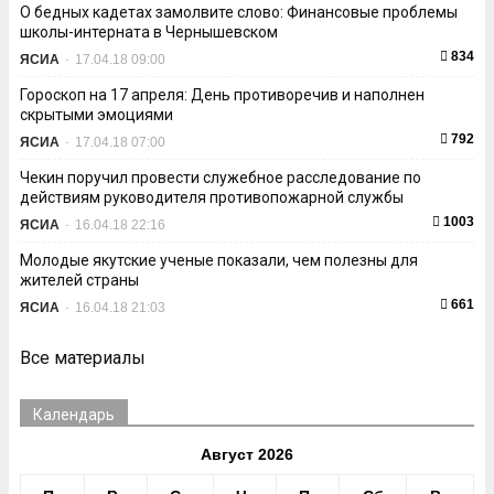
О бедных кадетах замолвите слово: Финансовые проблемы
школы-интерната в Чернышевском
834
ЯСИА
-
17.04.18 09:00
Гороскоп на 17 апреля: День противоречив и наполнен
скрытыми эмоциями
792
ЯСИА
-
17.04.18 07:00
Чекин поручил провести служебное расследование по
действиям руководителя противопожарной службы
1003
ЯСИА
-
16.04.18 22:16
Молодые якутские ученые показали, чем полезны для
жителей страны
661
ЯСИА
-
16.04.18 21:03
Все материалы
Календарь
Август 2026