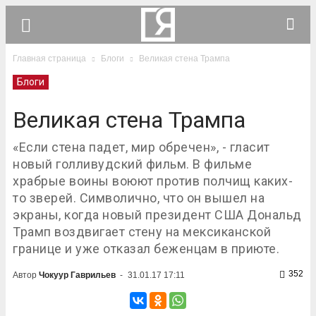
Главная страница
Блоги
Великая стена Трампа
Блоги
Великая стена Трампа
«Если стена падет, мир обречен», - гласит
новый голливудский фильм. В фильме
храбрые воины воюют против полчищ каких-
то зверей. Символично, что он вышел на
экраны, когда новый президент США Дональд
Трамп воздвигает стену на мексиканской
границе и уже отказал беженцам в приюте.
352
Автор
Чокуур Гаврильев
-
31.01.17 17:11