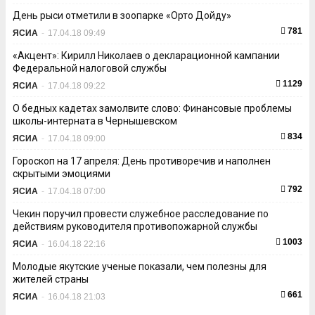
День рыси отметили в зоопарке «Орто Дойду»
781
ЯСИА
-
17.04.18 09:49
«Акцент»: Кирилл Николаев о декларационной кампании
Федеральной налоговой службы
1129
ЯСИА
-
17.04.18 09:22
О бедных кадетах замолвите слово: Финансовые проблемы
школы-интерната в Чернышевском
834
ЯСИА
-
17.04.18 09:00
Гороскоп на 17 апреля: День противоречив и наполнен
скрытыми эмоциями
792
ЯСИА
-
17.04.18 07:00
Чекин поручил провести служебное расследование по
действиям руководителя противопожарной службы
1003
ЯСИА
-
16.04.18 22:16
Молодые якутские ученые показали, чем полезны для
жителей страны
661
ЯСИА
-
16.04.18 21:03