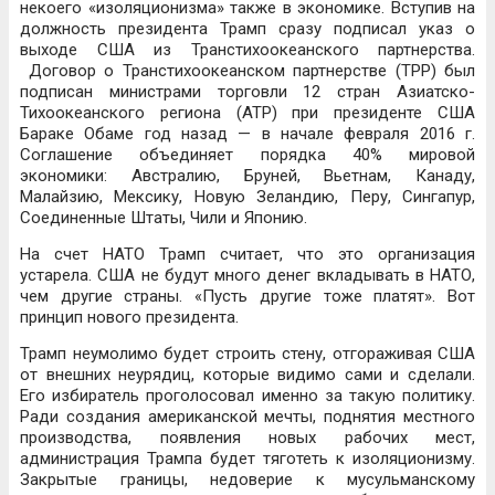
некоего «изоляционизма» также в экономике.
Вступив на
должность президента Трамп сразу подписал указ о
выходе США из Транстихоокеанского партнерства.
Договор о Транстихоокеанском партнерстве (TPP) был
подписан министрами торговли 12 стран Азиатско-
Тихоокеанского региона (АТР) при президенте США
Бараке Обаме год назад — в начале февраля 2016 г.
Соглашение объединяет порядка 40% мировой
экономики: Австралию, Бруней, Вьетнам, Канаду,
Малайзию, Мексику, Новую Зеландию, Перу, Сингапур,
Соединенные Штаты, Чили и Японию.
На счет НАТО
Трамп считает, что это организация
устарела. США не будут много денег вкладывать в НАТО,
чем другие страны. «Пусть другие тоже платят». Вот
принцип нового президента.
Трамп неумолимо будет строить стену, отгораживая США
от внешних неурядиц, которые видимо сами и сделали.
Его избиратель проголосовал именно за такую политику.
Ради создания американской мечты, поднятия местного
производства, появления новых рабочих мест,
администрация Трампа будет тяготеть к изоляционизму.
Закрытые границы, недоверие к мусульманскому