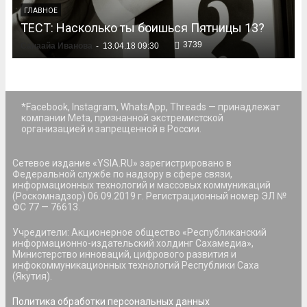
ГЛАВНОЕ
ТЕСТ: Насколько ты боишься Пятницы 13?
3739
Санаайа Иванова
-
13.04.18 09:30
*Facebook, Instagram, WhatsApp, Threads — принадлежат
компании Meta, признанной экстремистской
организацией и запрещенной в России.
Сетевое издание «YSIA.RU» зарегистрировано в
Федеральной службе по надзору в сфере связи,
информационных технологий и массовых коммуникаций
(Роскомнадзор) 06.09.2019 г. Регистрационный номер ЭЛ №
ФС 77 — 76613.
Учредители: Акционерное общество «Республиканский
информационно-издательский холдинг Сахамедиа»,
Министерство инноваций, цифрового развития и
инфокоммуникационных технологий Республики Саха
(Якутия).
Политика обработки персональных данных