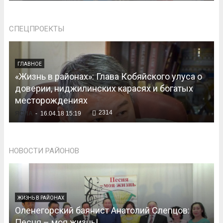
СПЕЦПРОЕКТЫ
ГЛАВНОЕ
«Жизнь в районах»: Глава Кобяйского улуса о
доверии, ниджилинских карасях и богатых
месторождениях
2314
ЯСИА
-
16.04.18 15:19
НОВОСТИ РАЙОНОВ
ЖИЗНЬ В РАЙОНАХ
Оленегорский баянист Анатолий Слепцов:
Песня – моя жизнь!