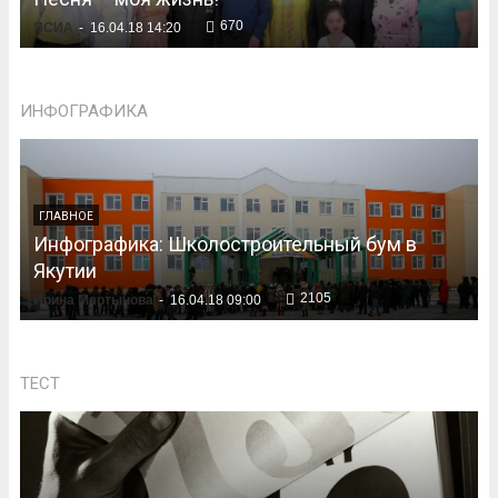
670
ЯСИА
-
16.04.18 14:20
ИНФОГРАФИКА
ГЛАВНОЕ
Инфографика: Школостроительный бум в
Якутии
2105
Ирина Мартынова
-
16.04.18 09:00
ТЕСТ