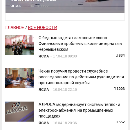
ЯСИА
-
17.04.18 09:22
ГЛАВНОЕ
/
ВСЕ НОВОСТИ
О бедных кадетах замолвите слово:
Финансовые проблемы школы-интерната в
Чернышевском
834
ЯСИА
-
17.04.18 09:00
Чекин поручил провести служебное
расследование по действиям руководителя
противопожарной службы
1003
ЯСИА
-
16.04.18 22:16
АЛРОСА модернизирует системы тепло- и
электроснабжения на промышленных
площадках
552
ЯСИА
-
16.04.18 20:36