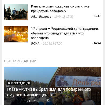
Кангаласские пожарные согласились
прекратить голодовку
1347
Айал Яковлев
-
16.04.18 17:36
17 апреля — Родительский день: традиции,
обычаи, что следует делать и что
запрещено
5793
ЯСИА
-
16.04.18 17:00
ВЫБОР РЕДАКЦИИ
ВЫБОР РЕДАКЦИИ
Глава Якутии выбрал имя для подаренного
ему охотниками щенка
32
ЯСИА
-
13.12.21 15:59