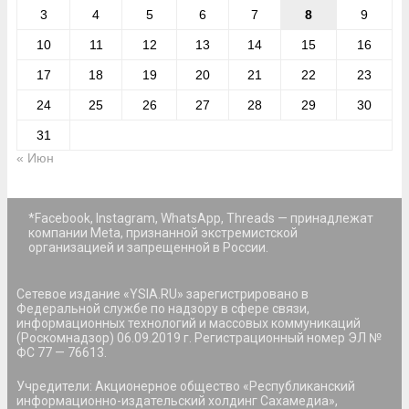
3
4
5
6
7
8
9
10
11
12
13
14
15
16
17
18
19
20
21
22
23
24
25
26
27
28
29
30
31
« Июн
*Facebook, Instagram, WhatsApp, Threads — принадлежат
компании Meta, признанной экстремистской
организацией и запрещенной в России.
Сетевое издание «YSIA.RU» зарегистрировано в
Федеральной службе по надзору в сфере связи,
информационных технологий и массовых коммуникаций
(Роскомнадзор) 06.09.2019 г. Регистрационный номер ЭЛ №
ФС 77 — 76613.
Учредители: Акционерное общество «Республиканский
информационно-издательский холдинг Сахамедиа»,