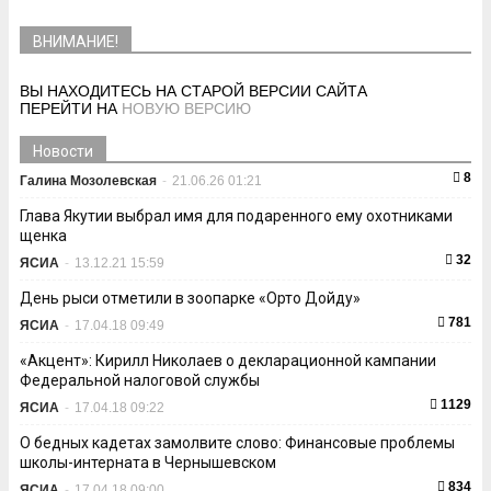
ВНИМАНИЕ!
ВЫ НАХОДИТЕСЬ НА СТАРОЙ ВЕРСИИ САЙТА
ПЕРЕЙТИ НА
НОВУЮ ВЕРСИЮ
Новости
8
Галина Мозолевская
-
21.06.26 01:21
Глава Якутии выбрал имя для подаренного ему охотниками
щенка
32
ЯСИА
-
13.12.21 15:59
День рыси отметили в зоопарке «Орто Дойду»
781
ЯСИА
-
17.04.18 09:49
«Акцент»: Кирилл Николаев о декларационной кампании
Федеральной налоговой службы
1129
ЯСИА
-
17.04.18 09:22
О бедных кадетах замолвите слово: Финансовые проблемы
школы-интерната в Чернышевском
834
ЯСИА
-
17.04.18 09:00