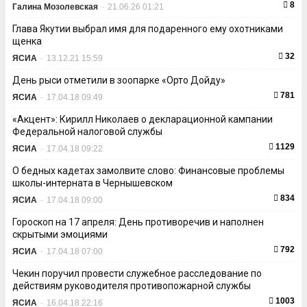
8
Галина Мозолевская
-
21.06.26 01:21
Глава Якутии выбрал имя для подаренного ему охотниками
щенка
32
ЯСИА
-
13.12.21 15:59
День рыси отметили в зоопарке «Орто Дойду»
781
ЯСИА
-
17.04.18 09:49
«Акцент»: Кирилл Николаев о декларационной кампании
Федеральной налоговой службы
1129
ЯСИА
-
17.04.18 09:22
О бедных кадетах замолвите слово: Финансовые проблемы
школы-интерната в Чернышевском
834
ЯСИА
-
17.04.18 09:00
Гороскоп на 17 апреля: День противоречив и наполнен
скрытыми эмоциями
792
ЯСИА
-
17.04.18 07:00
Чекин поручил провести служебное расследование по
действиям руководителя противопожарной службы
1003
ЯСИА
-
16.04.18 22:16