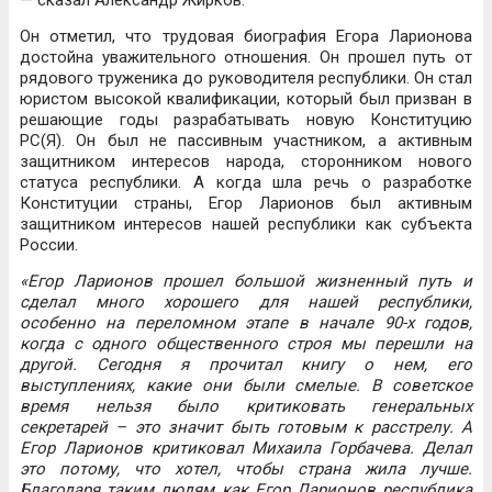
— сказал Александр Жирков.
Он отметил, что трудовая биография Егора Ларионова
достойна уважительного отношения. Он прошел путь от
рядового труженика до руководителя республики. Он стал
юристом высокой квалификации, который был призван в
решающие годы разрабатывать новую Конституцию
РС(Я). Он был не пассивным участником, а активным
защитником интересов народа, сторонником нового
статуса республики. А когда шла речь о разработке
Конституции страны, Егор Ларионов был активным
защитником интересов нашей республики как субъекта
России.
«Егор Ларионов прошел большой жизненный путь и
сделал много хорошего для нашей республики,
особенно на переломном этапе в начале 90-х годов,
когда с одного общественного строя мы перешли на
другой. Сегодня я прочитал книгу о нем, его
выступлениях, какие они были смелые. В советское
время нельзя было критиковать генеральных
секретарей – это значит быть готовым к расстрелу. А
Егор Ларионов критиковал Михаила Горбачева. Делал
это потому, что хотел, чтобы страна жила лучше.
Благодаря таким людям как Егор Ларионов республика