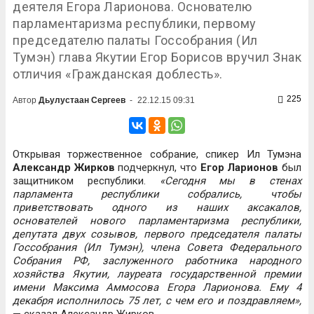
деятеля Егора Ларионова. Основателю
парламентаризма республики, первому
председателю палаты Госсобрания (Ил
Тумэн) глава Якутии Егор Борисов вручил Знак
отличия «Гражданская доблесть».
225
Автор
Дьулустаан Сергеев
-
22.12.15 09:31
Открывая торжественное собрание, спикер Ил Тумэна
Александр Жирков
подчеркнул, что
Егор Ларионов
был
защитником республики.
«Сегодня мы в стенах
парламента республики собрались, чтобы
приветствовать одного из наших аксакалов,
основателей нового парламентаризма республики,
депутата двух созывов, первого председателя палаты
Госсобрания (Ил Тумэн), члена Совета Федерального
Собрания РФ, заслуженного работника народного
хозяйства Якутии, лауреата государственной премии
имени Максима Аммосова Егора Ларионова. Ему 4
декабря исполнилось 75 лет, с чем его и поздравляем»,