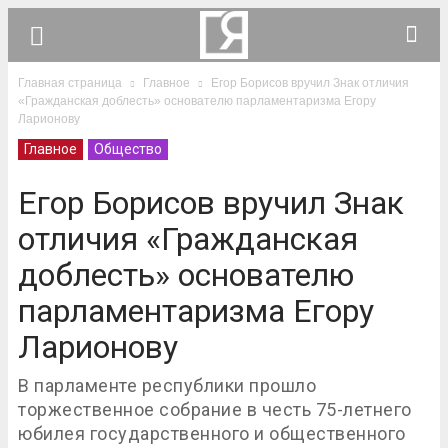
Главная страница
Главное
Егор Борисов вручил Знак отличия
«Гражданская доблесть» основателю парламентаризма Егору
Ларионову
Главное
Общество
Егор Борисов вручил Знак
отличия «Гражданская
доблесть» основателю
парламентаризма Егору
Ларионову
В парламенте республики прошло
торжественное собрание в честь 75-летнего
юбилея государственного и общественного