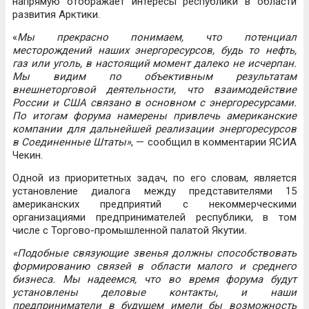
напрямую отображает интересы республики в области
развития Арктики.
«
Мы прекрасно понимаем, что потенциал
месторождений наших энергоресурсов, будь то нефть,
газ или уголь, в настоящий момент далеко не исчерпан.
Мы видим по объективным результатам
внешнеторговой деятельности, что взаимодействие
России и США связано в основном с энергоресурсами.
По итогам форума намерены привлечь американские
компании для дальнейшей реализации энергоресурсов
в Соединенные Штаты»
, — сообщил в комментарии ЯСИА
Чекин.
Одной из приоритетных задач, по его словам, является
установление диалога между представителями 15
американских предприятий с некоммерческими
организациями предпринимателей республики, в том
числе с Торгово-промышленной палатой Якутии
.
«Подобные связующие звенья должны способствовать
формированию связей в области малого и среднего
бизнеса. Мы надеемся, что во время форума будут
установлены деловые контакты, и наши
предприниматели в будущем имели бы возможность