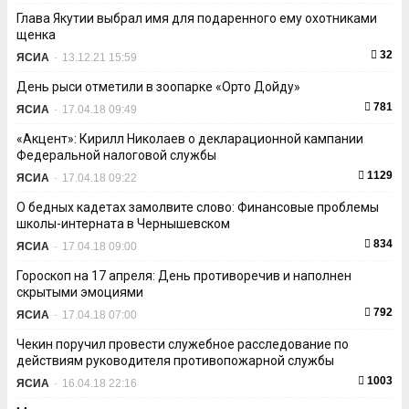
Глава Якутии выбрал имя для подаренного ему охотниками
щенка
32
ЯСИА
-
13.12.21 15:59
День рыси отметили в зоопарке «Орто Дойду»
781
ЯСИА
-
17.04.18 09:49
«Акцент»: Кирилл Николаев о декларационной кампании
Федеральной налоговой службы
1129
ЯСИА
-
17.04.18 09:22
О бедных кадетах замолвите слово: Финансовые проблемы
школы-интерната в Чернышевском
834
ЯСИА
-
17.04.18 09:00
Гороскоп на 17 апреля: День противоречив и наполнен
скрытыми эмоциями
792
ЯСИА
-
17.04.18 07:00
Чекин поручил провести служебное расследование по
действиям руководителя противопожарной службы
1003
ЯСИА
-
16.04.18 22:16