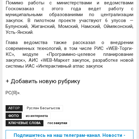
Помимо работы с министерствами и ведомствами
Госкомзаказ с этого года ведет работу с
муниципальными образованиями по централизации
закупок. В пилотном проекте участвуют 6 улусов —
Булунский, Жиганский, Момский, Намский, Оймяконский,
Усть-Янский.
Глава ведомства также рассказал о внедрении
современных технологий, в том числе РИС «WEB-Торги-
КС», модуле «Программно-целевое планирование
закупок», АИС «WEB-Маркет закупок, разработке новой
системы ИАС «Интерактивный атлас закупок
+ Добавить новую рубрику
РС(Я)».
АВТОР
Руслан Басыгысов
ФОТО
из интернета
КЛЮЧЕВЫЕ СЛОВА
госзакупки
Подпишитесь на наш телеграм-канал. Новости -