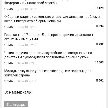
Федеральной налоговой службы
1129
ЯСИА
-
17.04.18 09:22
О бедных кадетах замолвите слово: Финансовые проблемы
школы-интерната в Чернышевском
834
ЯСИА
-
17.04.18 09:00
Гороскоп на 17 апреля: День противоречив и наполнен
скрытыми эмоциями
792
ЯСИА
-
17.04.18 07:00
Чекин поручил провести служебное расследование по
действиям руководителя противопожарной службы
1003
ЯСИА
-
16.04.18 22:16
Молодые якутские ученые показали, чем полезны для
жителей страны
661
ЯСИА
-
16.04.18 21:03
Все материалы
Календарь