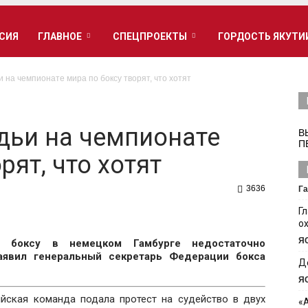
РСИЯ
ГЛАВНОЕ
СПЕЦПРОЕКТЫ
ГОРДОСТЬ ЯКУТИ
 на чемпионате мира по боксу творят, что хотят
дьи на чемпионате
В
П
рят, что хотят
3636
Га
Г
о
Я
 боксу в немецком Гамбурге недостаточно
аявил генеральный секретарь Федерации бокса
Д
Я
йская команда подала протест на судейство в двух
«