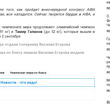
к
Я
ле того, как пройдет внеочередной конгресс AIBA
е, все наладится. Сейчас творится бардак в AIBA, и
О
Ф
Ч
а чемпионате мира продолжают олимпийский чемпион
91 кг) и
Тамир Галанов
(до 52 кг), которые вышли в
Я
 2 сентября.
Г
н
ра отдали сопернику Василия Егорова
Я
ра по боксу лишили Василия Егорова медали
Ч
р
п
Я
лев
Чемпионат мира по боксу
М
Новости - что надо!
п
Я
В