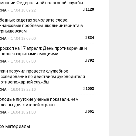
ампании Федеральной налоговой службы
1129
СИА
-
17.04.18 09:22
 бедных кадетах замолвите слово:
инансовые проблемы школы-интерната в
ернышевском
834
СИА
-
17.04.18 09:00
ороскоп на 17 апреля: День противоречив и
аполнен скрытыми эмоциями
792
СИА
-
17.04.18 07:00
екин поручил провести служебное
асследование по действиям руководителя
ротивопожарной службы
1003
СИА
-
16.04.18 22:16
олодые якутские ученые показали, чем
олезны для жителей страны
661
СИА
-
16.04.18 21:03
се материалы