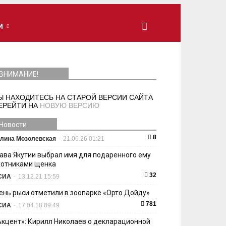
И
ВНИМАНИЕ!
Ы НАХОДИТЕСЬ НА СТАРОЙ ВЕРСИИ САЙТА
ЕРЕЙТИ НА
НОВУЮ ВЕРСИЮ
Новости
8
лина Мозолевская
-
21.06.26 01:21
лава Якутии выбрал имя для подаренного ему
хотниками щенка
32
СИА
-
13.12.21 15:59
ень рыси отметили в зоопарке «Орто Дойду»
781
СИА
-
17.04.18 09:49
Акцент»: Кирилл Николаев о декларационной