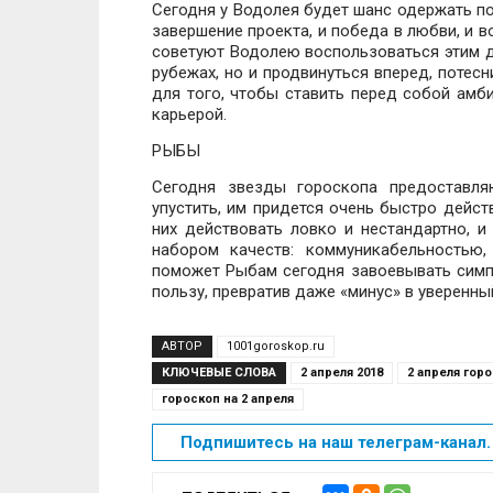
Сегодня у Водолея будет шанс одержать по
завершение проекта, и победа в любви, и 
советуют Водолею воспользоваться этим дл
рубежах, но и продвинуться вперед, потес
для того, чтобы ставить перед собой амб
карьерой.
РЫБЫ
Сегодня звезды гороскопа предоставл
упустить, им придется очень быстро дейст
них действовать ловко и нестандартно, 
набором качеств: коммуникабельностью
поможет Рыбам сегодня завоевывать симп
пользу, превратив даже «минус» в уверенны
АВТОР
1001goroskop.ru
КЛЮЧЕВЫЕ СЛОВА
2 апреля 2018
2 апреля гор
гороскоп на 2 апреля
Подпишитесь на наш телеграм-канал. 