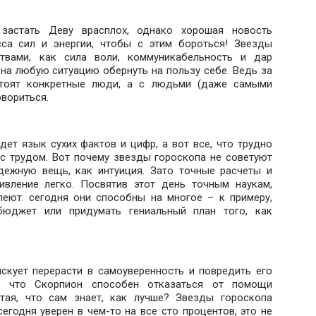
застать Деву врасплох, однако хорошая новость
сса сил и энергии, чтобы с этим бороться! Звезды
твами, как сила воли, коммуникабельность и дар
на любую ситуацию обернуть на пользу себе. Ведь за
тоят конкретные люди, а с людьми (даже самыми
вориться.
ет язык сухих фактов и цифр, а вот все, что трудно
 с трудом. Вот почему звезды гороскопа не советуют
дежную вещь, как интуиция. Зато точные расчеты и
ивление легко. Посвятив этот день точным наукам,
еют. сегодня они способны на многое – к примеру,
 бюджет или придумать гениальный план того, как
скует перерасти в самоуверенность и повредить его
, что Скорпион способен отказаться от помощи
тая, что сам знает, как лучше? Звезды гороскопа
годня уверен в чем-то на все сто процентов, это не