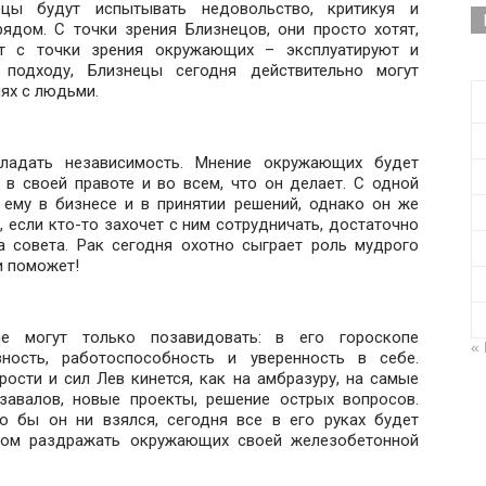
ецы будут испытывать недовольство, критикуя и
рядом. С точки зрения Близнецов, они просто хотят,
т с точки зрения окружающих – эксплуатируют и
 подходу, Близнецы сегодня действительно могут
иях с людьми.
ладать независимость. Мнение окружающих будет
 в своей правоте и во всем, что он делает. С одной
 ему в бизнесе и в принятии решений, однако он же
, если кто-то захочет с ним сотрудничать, достаточно
а совета. Рак сегодня охотно сыграет роль мудрого
и поможет!
е могут только позавидовать: в его гороскопе
«
вность, работоспособность и уверенность в себе.
ости и сил Лев кинется, как на амбразуру, на самые
завалов, новые проекты, решение острых вопросов.
о бы он ни взялся, сегодня все в его руках будет
шком раздражать окружающих своей железобетонной