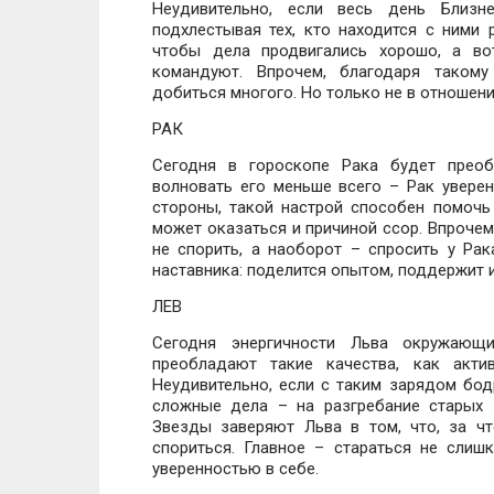
Неудивительно, если весь день Близн
подхлестывая тех, кто находится с ними 
чтобы дела продвигались хорошо, а во
командуют. Впрочем, благодаря такому
добиться многого. Но только не в отношен
РАК
Сегодня в гороскопе Рака будет преоб
волновать его меньше всего – Рак уверен
стороны, такой настрой способен помочь
может оказаться и причиной ссор. Впрочем
не спорить, а наоборот – спросить у Рак
наставника: поделится опытом, поддержит 
ЛЕВ
Сегодня энергичности Льва окружающи
преобладают такие качества, как акти
Неудивительно, если с таким зарядом бодр
сложные дела – на разгребание старых 
Звезды заверяют Льва в том, что, за чт
спориться. Главное – стараться не сли
уверенностью в себе.