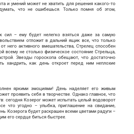
пыта и умений может не хватить для решения какого-то
думать, что не ошибешься. Только помня об этом,
ок сил – ему будет нелегко взяться даже за самую
вольствием отложит в дальний ящик все, что только
от него активного вмешательства, Стрелец способен
иной всему не столько физическое состояние Стрельца,
астрой. Звезды гороскопа обещают, что достаточно
ать хандрить, как день откроет перед ним неплохие
полнен яркими эмоциями! День наделяет его живым
жет проявить себя в творчестве. Однако главное, что
ств: сегодня Козерог может испытать целый водоворот
се что угодно – улыбка, приглашение на свидание,
ень Козерога будет раскрашен всеми цветами радуги –
им его сердце биться быстрее.