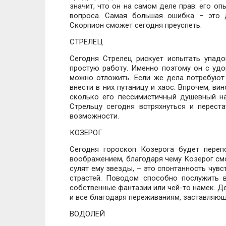
значит, что он на самом деле прав: его о
вопроса. Самая большая ошибка – это 
Скорпион сможет сегодня преуспеть.
СТРЕЛЕЦ
Сегодня Стрелец рискует испытать упад
простую работу. Именно поэтому он с удо
можно отложить. Если же дела потребуют 
внести в них путаницу и хаос. Впрочем, в
сколько его пессимистичный душевный н
Стрельцу сегодня встряхнуться и перест
возможности.
КОЗЕРОГ
Сегодня гороскоп Козерога будет пере
воображением, благодаря чему Козерог смо
сулят ему звезды, – это спонтанность чув
страстей. Поводом способно послужить в
собственные фантазии или чей-то намек. Д
и все благодаря переживаниям, заставляющ
ВОДОЛЕЙ