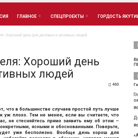
РСИЯ
ГЛАВНОЕ
СПЕЦПРОЕКТЫ
ГОРДОСТЬ ЯКУТИ
еля: Хороший день для деловых и активных людей
реля: Хороший день
В
П
ктивных людей
460
Га
Г
о
Я
т, что в большинстве случаев простой путь лучше
ак уж плохо. Тем не менее, если вы считаете, что
Д
ас, не стесняйтесь прямо заявить ему об этом –
Я
конкретными, ясными и обоснованными. Поверьте,
будет уже бесполезно. Вообще день хорош для
«