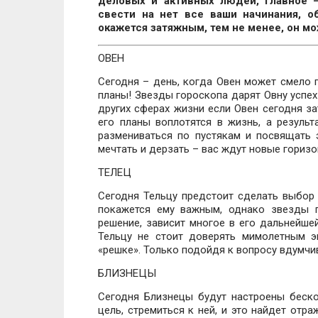
деловых и активных людей, главное –
свести на нет все ваши начинания, о
окажется затяжным, тем не менее, он м
ОВЕН
Сегодня – день, когда Овен может смело 
планы! Звезды гороскопа дарят Овну успех 
других сферах жизни если Овен сегодня за
его планы воплотятся в жизнь, а резуль
размениваться по пустякам и посвящать
мечтать и дерзать – вас ждут новые горизо
ТЕЛЕЦ
Сегодня Тельцу предстоит сделать выбор 
покажется ему важным, однако звезды г
решение, зависит многое в его дальнейше
Тельцу не стоит доверять мимолетным э
«решке». Только подойдя к вопросу вдумчив
БЛИЗНЕЦЫ
Сегодня Близнецы будут настроены беско
цель, стремиться к ней, и это найдет отр