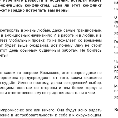
 избегайте резкости в общении, которая может
к
бернувшись конфликтом. Едва ли этот конфликт
Я
ожет изрядно потрепать вам нервы.
О
Ф
Ч
претворять в жизнь любые, даже самые грандиозные,
Я
в амбициозных начинаниях. И в работе, и в любви, и в
теет глобальный проект, то не пожалеет: со временем
Г
тат будет выше ожиданий. Вот почему Овну не стоит
н
 этот день обычным будничным заботам. Не бойтесь
Я
нты!
Ч
р
п
в каком-то вопросе. Возможно, этот вопрос даже не
ороскопа предупреждают: от того, каким окажется
Я
й судьбе. Именно поэтому, делая сегодняшний выбор,
М
моциям, советам со стороны и тем более «орлу» и
п
о и ответственно, ему не придется жалеть ни о чем.
Я
В
мпромиссно: все или ничего. Они будут ясно видеть
ажение в их требовательности к себе и к окружающим.