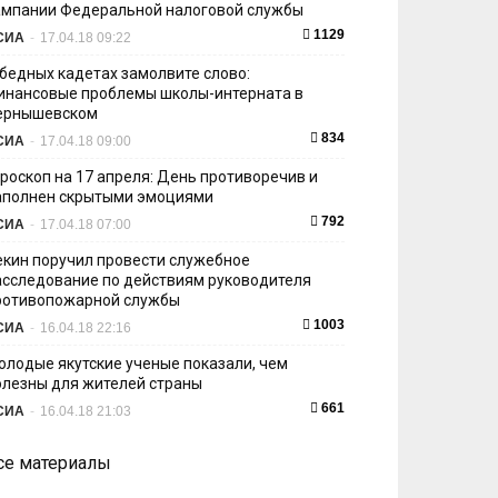
ампании Федеральной налоговой службы
1129
СИА
-
17.04.18 09:22
 бедных кадетах замолвите слово:
инансовые проблемы школы-интерната в
ернышевском
834
СИА
-
17.04.18 09:00
ороскоп на 17 апреля: День противоречив и
аполнен скрытыми эмоциями
792
СИА
-
17.04.18 07:00
екин поручил провести служебное
асследование по действиям руководителя
ротивопожарной службы
1003
СИА
-
16.04.18 22:16
олодые якутские ученые показали, чем
олезны для жителей страны
661
СИА
-
16.04.18 21:03
се материалы