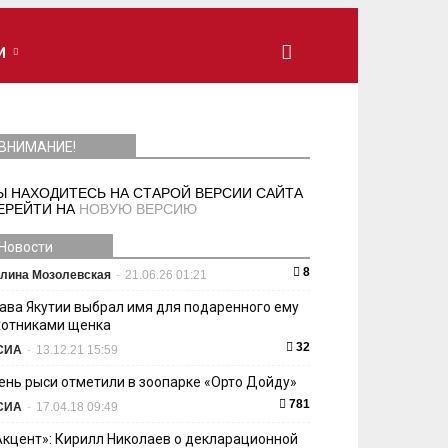
И
ВНИМАНИЕ!
Ы НАХОДИТЕСЬ НА СТАРОЙ ВЕРСИИ САЙТА
ЕРЕЙТИ НА
НОВУЮ ВЕРСИЮ
Новости
8
лина Мозолевская
-
21.06.26 01:21
лава Якутии выбрал имя для подаренного ему
хотниками щенка
32
СИА
-
13.12.21 15:59
ень рыси отметили в зоопарке «Орто Дойду»
781
СИА
-
17.04.18 09:49
Акцент»: Кирилл Николаев о декларационной