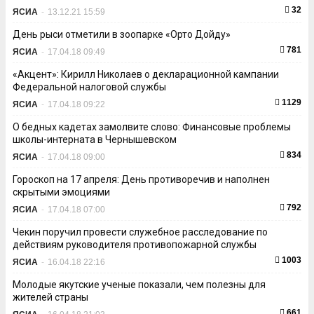
32
ЯСИА
-
13.12.21 15:59
День рыси отметили в зоопарке «Орто Дойду»
781
ЯСИА
-
17.04.18 09:49
«Акцент»: Кирилл Николаев о декларационной кампании
Федеральной налоговой службы
1129
ЯСИА
-
17.04.18 09:22
О бедных кадетах замолвите слово: Финансовые проблемы
школы-интерната в Чернышевском
834
ЯСИА
-
17.04.18 09:00
Гороскоп на 17 апреля: День противоречив и наполнен
скрытыми эмоциями
792
ЯСИА
-
17.04.18 07:00
Чекин поручил провести служебное расследование по
действиям руководителя противопожарной службы
1003
ЯСИА
-
16.04.18 22:16
Молодые якутские ученые показали, чем полезны для
жителей страны
661