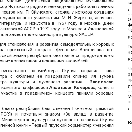
ы многие достижения национальной музыкальной
к
а хор Якутского радио и телевидения, работала главным
Я
театра им. П. Ойунского, стояла у истоков создания
 музыкального училища им. М. Н. Жиркова, являлась
О
итературы и искусства в 1957 году в Москве, Дней
Ф
 Башкирской АССР в 1972 году, в Москве и Ульяновской
Ч
отала заместителем министра культуры ЯАССР.
Я
ля становления и развития самодеятельных хоровых
Г
 на преклонный возраст, Феврония Алексеевна по-
н
ровой жизни республики: она является председателем
Я
овых коллективов и вокальных ансамблей.
Ч
сионального хормейстера Якутии направил глава
р
атра с юбилеем ее поздравили спикер Ил Тумэна
п
истра культуры и духовного развития
Владислав
го комитета профсоюзов
Анастасия Комарова
, коллеги
Я
, участие в праздничном концерте приняли хоровые
М
п
 благо республики был отмечен Почетной грамотой
Я
 РС(Я) и почетным знаком «За вклад в развитие
 Министерство культуры и духовного развития Якутии
В
лейной книги «Первый якутский хормейстер Феврония