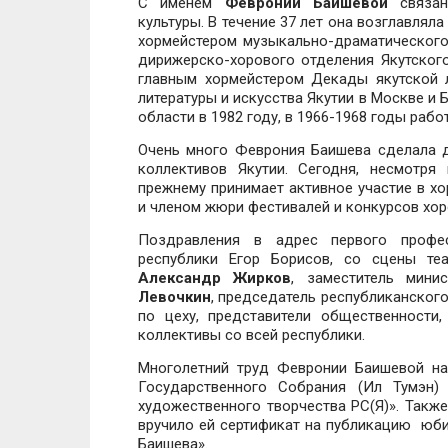
С именем
Февронии Баишевой
связан
культуры. В течение 37 лет она возглавлял
хормейстером музыкально-драматического 
дирижерско-хорового отделения Якутского
главным хормейстером Декады якутской л
литературы и искусства Якутии в Москве и
области в 1982 году, в 1966-1968 годы раб
Очень много Феврония Баишева сделала д
коллективов Якутии. Сегодня, несмотря
прежнему принимает активное участие в хо
и членом жюри фестивалей и конкурсов хор
Поздравления в адрес первого профес
республики Егор Борисов, со сцены те
Александр Жирков
, заместитель мин
Левочкин
, председатель республиканско
по цеху, представители общественности
коллективы со всей республики.
Многолетний труд Февронии Баишевой на
Государственного Собрания (Ил Тумэн)
художественного творчества РС(Я)». Также
вручило ей сертификат на публикацию юби
Баишева».