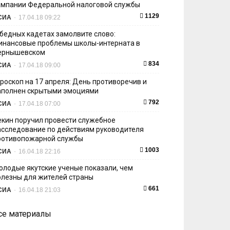
ампании Федеральной налоговой службы
1129
СИА
-
17.04.18 09:22
 бедных кадетах замолвите слово:
инансовые проблемы школы-интерната в
ернышевском
834
СИА
-
17.04.18 09:00
ороскоп на 17 апреля: День противоречив и
аполнен скрытыми эмоциями
792
СИА
-
17.04.18 07:00
екин поручил провести служебное
асследование по действиям руководителя
ротивопожарной службы
1003
СИА
-
16.04.18 22:16
олодые якутские ученые показали, чем
олезны для жителей страны
661
СИА
-
16.04.18 21:03
се материалы