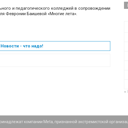
ьного и педагогического колледжей в сопровождении
для Февронии Баишевой «Многие лета».
Новости - что надо!
«
 принадлежат компании Meta, признанной экстремистской организа