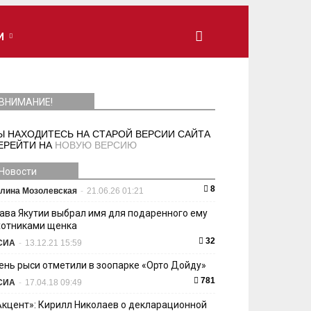
И
ВНИМАНИЕ!
Ы НАХОДИТЕСЬ НА СТАРОЙ ВЕРСИИ САЙТА
ЕРЕЙТИ НА
НОВУЮ ВЕРСИЮ
Новости
8
лина Мозолевская
-
21.06.26 01:21
лава Якутии выбрал имя для подаренного ему
хотниками щенка
32
СИА
-
13.12.21 15:59
ень рыси отметили в зоопарке «Орто Дойду»
781
СИА
-
17.04.18 09:49
Акцент»: Кирилл Николаев о декларационной