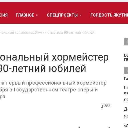
РСИЯ
ГЛАВНОЕ
СПЕЦПРОЕКТЫ
ГОРДОСТЬ ЯКУТИ
альный хормейстер Якутии отметила 90-летний юбилей
ональный хормейстер
В
П
90-летний юбилей
Га
тила первый профессиональный хормейстер
Г
бря в Государственном театре оперы и
о
ра.
Я
382
Д
Я
«