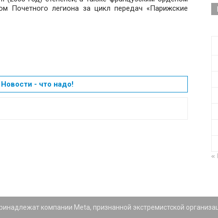
ном Почетного легиона за цикл передач «Парижские
Новости - что надо!
«
 принадлежат компании Meta, признанной экстремистской организа