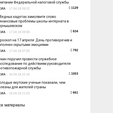
ампании Федеральной налоговой службы
1129
СИА
-
17.04.18 09:22
 бедных кадетах замолвите слово:
инансовые проблемы школы-интерната в
ернышевском
834
СИА
-
17.04.18 09:00
ороскоп на 17 апреля: День противоречив и
аполнен скрытыми эмоциями
792
СИА
-
17.04.18 07:00
екин поручил провести служебное
асследование по действиям руководителя
ротивопожарной службы
1003
СИА
-
16.04.18 22:16
олодые якутские ученые показали, чем
олезны для жителей страны
661
СИА
-
16.04.18 21:03
се материалы