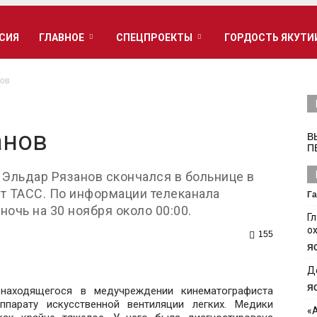
РСИЯ
ГЛАВНОЕ
СПЕЦПРОЕКТЫ
ГОРДОСТЬ ЯКУТИ
ов
анов
В
П
 Эльдар Рязанов скончался в больнице в
ет ТАСС. По информации телеканала
Га
ночь на 30 ноября около 00:00.
Г
о
155
Я
Д
Я
находящегося в медучреждении кинематографиста
ппарату искусственной вентиляции легких. Медики
«