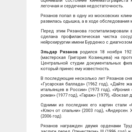
оценивали состояние кинематографиста 
легочная и сердечная недостаточность.
Рязанов попал в одну из московских клини
развилась одышка, а в ходе обследования 
Перед этим Рязанова госпитализировали в
сделана профилактическая чистка сос
нейрохирургии имени Бурденко с диагнозо
Эльдар Рязанов
родился 18 ноября 192
(мастерская Григория Козинцева) на про
Центральной студии документальных филь
который принес ему известность.
В последующие несколько лет Рязанов снял
«Гусарская баллада» (1962 год), «Дайте ж
итальянцев в России» (1973 год), «Ирония
роман» (1977 год), «Гараж» (1979), «Вокзал 
Одними из последних его картин стали «С
«Ключ от спальни» (2003 год), «Андерсен.
(2006 год).
Рязанов награжден двумя орденами Тру
заслуги перед Отечеством» III (1996 год) 