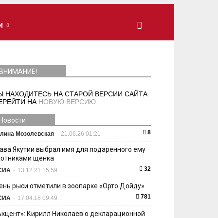
И
ВНИМАНИЕ!
Ы НАХОДИТЕСЬ НА СТАРОЙ ВЕРСИИ САЙТА
ЕРЕЙТИ НА
НОВУЮ ВЕРСИЮ
Новости
8
лина Мозолевская
-
21.06.26 01:21
лава Якутии выбрал имя для подаренного ему
хотниками щенка
32
СИА
-
13.12.21 15:59
ень рыси отметили в зоопарке «Орто Дойду»
781
СИА
-
17.04.18 09:49
Акцент»: Кирилл Николаев о декларационной