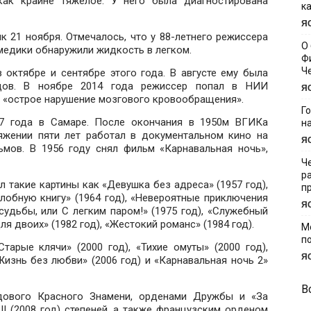
как крайне тяжелое. У него была диагностирована
к
Я
к 21 ноября. Отмечалось, что у 88-­летнего режиссера
О
медики обнаружили жидкость в легком.
Ф
Ч
 октябре и сентябре этого года. В августе ему была
удов. В ноябре 2014 года режиссер попал в НИИ
Я
м «острое нарушение мозгового кровообращения».
Г
7 года в Самаре. После окончания в 1950­м ВГИКа
н
тяжении пяти лет работал в документальном кино на
Я
мов. В 1956 году снял фильм «Карнавальная ночь»,
Ч
р
 такие картины как «Девушка без адреса» (1957 год),
п
алобную книгу» (1964 год), «Невероятные приключения
Я
 судьбы, или С легким паром!» (1975 год), «Служебный
для двоих» (1982 год), «Жестокий романс» (1984 год).
М
п
тарые клячи» (2000 год), «Тихие омуты» (2000 год),
Я
 Жизнь без любви» (2006 год) и «Карнавальная ночь 2»
В
дового Красного Знамени, орденами Дружбы и «За
и II (2008 год) степеней, а также французским орденом