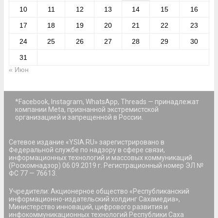
10
11
12
13
14
15
16
17
18
19
20
21
22
23
24
25
26
27
28
29
30
31
« Июн
*Facebook, Instagram, WhatsApp, Threads — принадлежат
компании Meta, признанной экстремистской
организацией и запрещенной в России.
Сетевое издание «YSIA.RU» зарегистрировано в
Федеральной службе по надзору в сфере связи,
информационных технологий и массовых коммуникаций
(Роскомнадзор) 06.09.2019 г. Регистрационный номер ЭЛ №
ФС 77 — 76613.
Учредители: Акционерное общество «Республиканский
информационно-издательский холдинг Сахамедиа»,
Министерство инноваций, цифрового развития и
инфокоммуникационных технологий Республики Саха