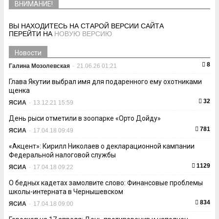
ВНИМАНИЕ!
ВЫ НАХОДИТЕСЬ НА СТАРОЙ ВЕРСИИ САЙТА
ПЕРЕЙТИ НА
НОВУЮ ВЕРСИЮ
Новости
8
Галина Мозолевская
-
21.06.26 01:21
Глава Якутии выбрал имя для подаренного ему охотниками
щенка
32
ЯСИА
-
13.12.21 15:59
День рыси отметили в зоопарке «Орто Дойду»
781
ЯСИА
-
17.04.18 09:49
«Акцент»: Кирилл Николаев о декларационной кампании
Федеральной налоговой службы
1129
ЯСИА
-
17.04.18 09:22
О бедных кадетах замолвите слово: Финансовые проблемы
школы-интерната в Чернышевском
834
ЯСИА
-
17.04.18 09:00