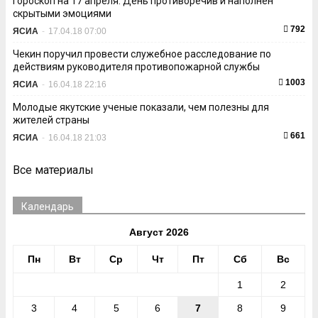
Гороскоп на 17 апреля: День противоречив и наполнен
скрытыми эмоциями
792
ЯСИА
-
17.04.18 07:00
Чекин поручил провести служебное расследование по
действиям руководителя противопожарной службы
1003
ЯСИА
-
16.04.18 22:16
Молодые якутские ученые показали, чем полезны для
жителей страны
661
ЯСИА
-
16.04.18 21:03
Все материалы
Календарь
Август 2026
Пн
Вт
Ср
Чт
Пт
Сб
Вс
1
2
3
4
5
6
7
8
9