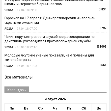
школы-интерната в Чернышевском
834
ЯСИА
-
17.04.18 09:00
Гороскоп на 17 апреля: День противоречив и наполнен
скрытыми эмоциями
792
ЯСИА
-
17.04.18 07:00
Чекин поручил провести служебное расследование по
действиям руководителя противопожарной службы
1003
ЯСИА
-
16.04.18 22:16
Молодые якутские ученые показали, чем полезны для
жителей страны
661
ЯСИА
-
16.04.18 21:03
Все материалы
Календарь
Август 2026
Пн
Вт
Ср
Чт
Пт
Сб
Вс