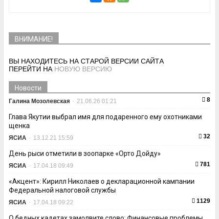
ВНИМАНИЕ!
ВЫ НАХОДИТЕСЬ НА СТАРОЙ ВЕРСИИ САЙТА
ПЕРЕЙТИ НА
НОВУЮ ВЕРСИЮ
Новости
8
Галина Мозолевская
-
21.06.26 01:21
Глава Якутии выбрал имя для подаренного ему охотниками
щенка
32
ЯСИА
-
13.12.21 15:59
День рыси отметили в зоопарке «Орто Дойду»
781
ЯСИА
-
17.04.18 09:49
«Акцент»: Кирилл Николаев о декларационной кампании
Федеральной налоговой службы
1129
ЯСИА
-
17.04.18 09:22
О бедных кадетах замолвите слово: Финансовые проблемы