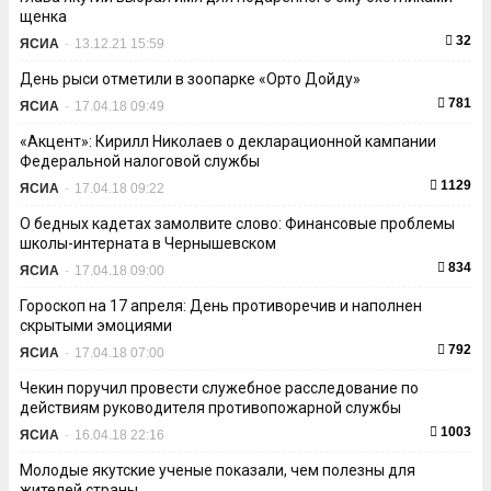
щенка
32
ЯСИА
-
13.12.21 15:59
День рыси отметили в зоопарке «Орто Дойду»
781
ЯСИА
-
17.04.18 09:49
«Акцент»: Кирилл Николаев о декларационной кампании
Федеральной налоговой службы
1129
ЯСИА
-
17.04.18 09:22
О бедных кадетах замолвите слово: Финансовые проблемы
школы-интерната в Чернышевском
834
ЯСИА
-
17.04.18 09:00
Гороскоп на 17 апреля: День противоречив и наполнен
скрытыми эмоциями
792
ЯСИА
-
17.04.18 07:00
Чекин поручил провести служебное расследование по
действиям руководителя противопожарной службы
1003
ЯСИА
-
16.04.18 22:16
Молодые якутские ученые показали, чем полезны для
жителей страны