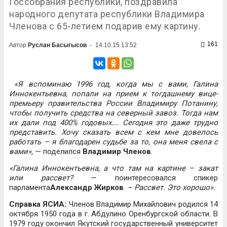
Госсобрания республики, поздравила
народного депутата республики Владимира
Членова с 65-летием подарив ему картину.
161
Автор
Руслан Басыгысов
-
14.10.15 13:52
«Я вспоминаю 1996 год, когда мы с вами, Галина
Иннокентьевна, попали на прием к тогдашнему вице-
премьеру правительства России Владимиру Потанину,
чтобы получить средства на северный завоз. Тогда нам
их дали под 400% годовых…. Сегодня это даже трудно
представить. Хочу сказать всем с кем мне довелось
работать – я благодарен судьбе за то, она меня свела с
вами»,
— поделился
Владимир Членов
.
«Галина Иннокентьевна, а что там на картине – закат
или рассвет?
— поинтересовался спикер
парламента
Александр Жирков
.
– Рассвет. Это хорошо».
Справка ЯСИА:
Членов Владимир Михайлович родился 14
октября 1950 года в г. Абдулино Оренбургской области. В
1979 году окончил Якутский государственный университет