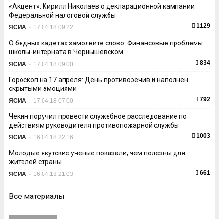
«Акцент»: Кирилл Николаев о декларационной кампании
Федеральной налоговой службы
1129
ЯСИА
-
17.04.18 09:22
О бедных кадетах замолвите слово: Финансовые проблемы
школы-интерната в Чернышевском
834
ЯСИА
-
17.04.18 09:00
Гороскоп на 17 апреля: День противоречив и наполнен
скрытыми эмоциями
792
ЯСИА
-
17.04.18 07:00
Чекин поручил провести служебное расследование по
действиям руководителя противопожарной службы
1003
ЯСИА
-
16.04.18 22:16
Молодые якутские ученые показали, чем полезны для
жителей страны
661
ЯСИА
-
16.04.18 21:03
Все материалы