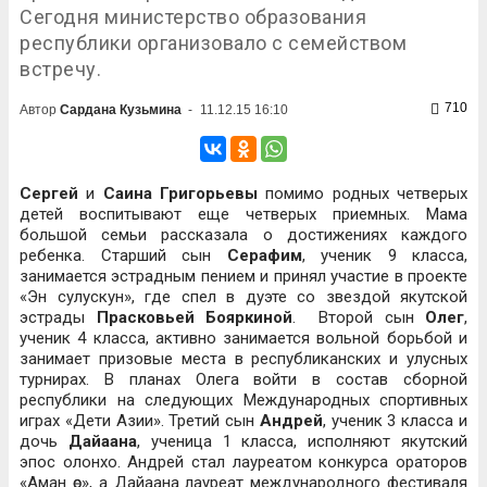
Сегодня министерство образования
республики организовало с семейством
встречу.
710
Автор
Сардана Кузьмина
-
11.12.15 16:10
Сергей
и
Саина Григорьевы
помимо родных четверых
детей воспитывают еще четверых приемных. Мама
большой семьи рассказала о достижениях каждого
ребенка. Старший сын
Серафим
, ученик 9 класса,
занимается эстрадным пением и принял участие в проекте
«Эн сулускун», где спел в дуэте со звездой якутской
эстрады
Прасковьей Бояркиной
. Второй сын
Олег
,
ученик 4 класса, активно занимается вольной борьбой и
занимает призовые места в республиканских и улусных
турнирах. В планах Олега войти в состав сборной
республики на следующих Международных спортивных
играх «Дети Азии». Третий сын
Андрей
, ученик 3 класса и
дочь
Дайаана
, ученица 1 класса, исполняют якутский
эпос олонхо. Андрей стал лауреатом конкурса ораторов
«Аман өс», а Дайаана лауреат международного фестиваля