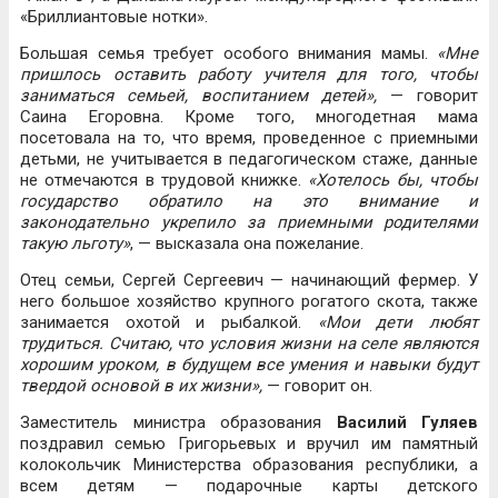
«Бриллиантовые нотки».
Большая семья требует особого внимания мамы.
«Мне
пришлось оставить работу учителя для того, чтобы
заниматься семьей, воспитанием детей»,
— говорит
Саина Егоровна. Кроме того, многодетная мама
посетовала на то, что время, проведенное с приемными
детьми, не учитывается в педагогическом стаже, данные
не отмечаются в трудовой книжке.
«Хотелось бы, чтобы
государство обратило на это внимание и
законодательно укрепило за приемными родителями
такую льготу»
, — высказала она пожелание.
Отец семьи, Сергей Сергеевич — начинающий фермер. У
него большое хозяйство крупного рогатого скота, также
занимается охотой и рыбалкой.
«Мои дети любят
трудиться. Считаю, что условия жизни на селе являются
хорошим уроком, в будущем все умения и навыки будут
твердой основой в их жизни»,
— говорит он.
Заместитель министра образования
Василий Гуляев
поздравил семью Григорьевых и вручил им памятный
колокольчик Министерства образования республики, а
всем детям — подарочные карты детского