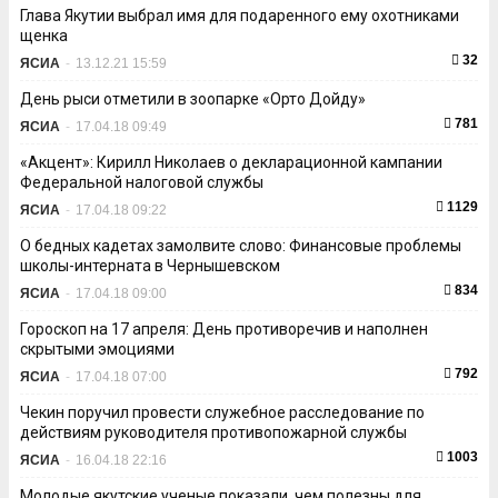
Глава Якутии выбрал имя для подаренного ему охотниками
щенка
32
ЯСИА
-
13.12.21 15:59
День рыси отметили в зоопарке «Орто Дойду»
781
ЯСИА
-
17.04.18 09:49
«Акцент»: Кирилл Николаев о декларационной кампании
Федеральной налоговой службы
1129
ЯСИА
-
17.04.18 09:22
О бедных кадетах замолвите слово: Финансовые проблемы
школы-интерната в Чернышевском
834
ЯСИА
-
17.04.18 09:00
Гороскоп на 17 апреля: День противоречив и наполнен
скрытыми эмоциями
792
ЯСИА
-
17.04.18 07:00
Чекин поручил провести служебное расследование по
действиям руководителя противопожарной службы
1003
ЯСИА
-
16.04.18 22:16
Молодые якутские ученые показали, чем полезны для