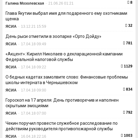
8
Галина Мозолевская
-
21.06.26 01:21
Глава Якутии выбрал имя для подаренного ему охотниками
щенка
32
ЯСИА
-
13.12.21 15:59
День рыси отметили в зоопарке «Орто Дойду»
781
ЯСИА
-
17.04.18 09:49
«Акцент»: Кирилл Николаев о декларационной кампании
Федеральной налоговой службы
1129
ЯСИА
-
17.04.18 09:22
О бедных кадетах замолвите слово: Финансовые проблемы
школы-интерната в Чернышевском
834
ЯСИА
-
17.04.18 09:00
Гороскоп на 17 апреля: День противоречив и наполнен
скрытыми эмоциями
792
ЯСИА
-
17.04.18 07:00
Чекин поручил провести служебное расследование по
действиям руководителя противопожарной службы
1003
ЯСИА
-
16.04.18 22:16