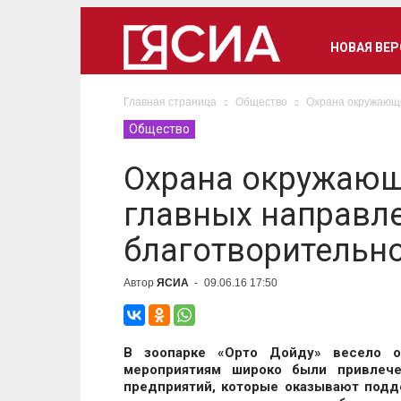
НОВАЯ ВЕ
Главная страница
Общество
Охрана окружающе
Общество
Охрана окружающ
главных направл
благотворительн
Автор
ЯСИА
-
09.06.16 17:50
В зоопарке «Орто Дойду» весело 
мероприятиям широко были привлече
предприятий, которые оказывают подд