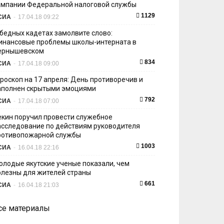
ампании Федеральной налоговой службы
1129
СИА
-
17.04.18 09:22
 бедных кадетах замолвите слово:
инансовые проблемы школы-интерната в
ернышевском
834
СИА
-
17.04.18 09:00
ороскоп на 17 апреля: День противоречив и
аполнен скрытыми эмоциями
792
СИА
-
17.04.18 07:00
екин поручил провести служебное
асследование по действиям руководителя
ротивопожарной службы
1003
СИА
-
16.04.18 22:16
олодые якутские ученые показали, чем
олезны для жителей страны
661
СИА
-
16.04.18 21:03
се материалы