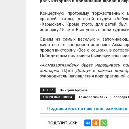
роль которого в прививании любви к о
Концертную программу торжественных м
средней школы, детской студии «Азбук
«Харысхал». Кроме этого, для детей был
зоопарку 15 лет». Выступить в роли худож
Одним из самых веселых и запоминающи
животных от спонсоров зоопарка. Алмазэр
провел викторину «Все о кошках», в которо
Победителям викторины были вручены приз
«Алмазэргиэнбанк будет наращивать по
зоопарка «Орто Дойду» в рамках корпор
руководитель направления корпоративной 
АВТОР
Дмитрий Аргунов
КЛЮЧЕВЫЕ СЛОВА
Алмазэргиэнбанк
зоопарк 
Подпишитесь на наш телеграм-канал. 
ПОДЕЛИТЬСЯ: