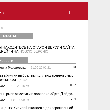
И
ка
ВНИМАНИЕ!
Ы НАХОДИТЕСЬ НА СТАРОЙ ВЕРСИИ САЙТА
ЕРЕЙТИ НА
НОВУЮ ВЕРСИЮ
Новости
8
лина Мозолевская
-
21.06.26 01:21
лава Якутии выбрал имя для подаренного ему
хотниками щенка
32
СИА
-
13.12.21 15:59
ень рыси отметили в зоопарке «Орто Дойду»
781
СИА
-
17.04.18 09:49
Акцент»: Кирилл Николаев о декларационной