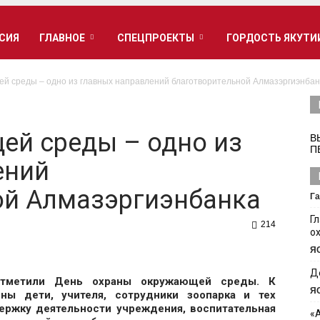
РСИЯ
ГЛАВНОЕ
СПЕЦПРОЕКТЫ
ГОРДОСТЬ ЯКУТИ
й среды – одно из главных направлений благотворительной Алмазэргиэнбан
ей среды – одно из
В
П
ений
ой Алмазэргиэнбанка
Га
Г
214
о
Я
Д
отметили День охраны окружающей среды. К
Я
ны дети, учителя, сотрудники зоопарка и тех
ержку деятельности учреждения, воспитательная
«