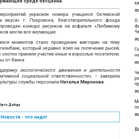
кружающей среде бесценна.
к
Я
ероприятий украсили номера учащихся Октемской
а вкуса» г. Покровска, благотворительного фонда
О
 проведен конкурс рисунков на асфальте «Любимому
Ф
ников могли все желающие.
Ч
Я
хся моментов стало проведение викторин на тему
гиэнбанк, который недавно взял на попечение рысей,
Г
й охотно приняли участие юные и взрослые посетители.
н
ы от банка.
Я
ддержку экологического движения и деятельности
Ч
ативной социальной ответственности»,
– заверила
р
культуры службы персонала
Наталья Миронова
.
п
Я
М
Орто Дойду
п
Я
Новости - что надо!
В