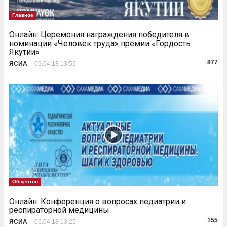
Главное
Онлайн: Церемония награждения победителя в
номинации «Человек труда» премии «Гордость
Якутии»
877
ЯСИА
-
09.04.18 13:56
Общество
Онлайн: Конференция о вопросах педиатрии и
респираторной медицины
155
ЯСИА
-
06.04.18 13:25