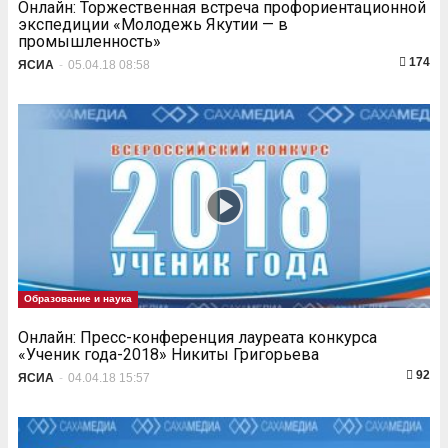
Онлайн: Торжественная встреча профориентационной
экспедиции «Молодежь Якутии — в
промышленность»
174
ЯСИА
-
05.04.18 08:58
Образование и наука
Онлайн: Пресс-конференция лауреата конкурса
«Ученик года-2018» Никиты Григорьева
92
ЯСИА
-
04.04.18 15:57