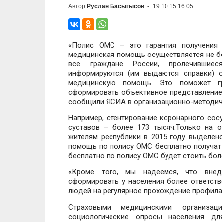
Автор
Руслан Басыгысов
-
19.10.15 16:05
«Полис ОМС – это гарантия получения
медицинская помощь осуществляется не бес
все граждане России, пролечившиес
информируются (им выдаются справки) 
медицинскую помощь. Это поможет гр
сформировать объективное представление
сообщили ЯСИА в организационно-методич
Например, стентирование коронарного сосу
суставов – более 173 тысяч.Только на 
жителям республики в 2015 году выделен
помощь по полису ОМС бесплатно получат 
бесплатно по полису ОМС будет стоить боле
«Кроме того, мы надеемся, что внед
сформировать у населения более ответст
людей на регулярное прохождение профила
Страховыми медицинскими организа
социологические опросы населения дл