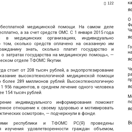
к
122
Я
О
Ф
 бесплатной медицинской помощи. На самом деле
Ч
платно, а за счет средств ОМС. С 1 января 2015 года
я в медицинских организациях, индивидуально
Я
о том, сколько средств оплачено на оказанную им
Г
ажданину знать, сколько платит государство и
н
 о затратах государства на медицинскую помощь», —
Я
еском отделе ТФОМС Якутии.
Ч
да стоит от 208 тысяч рублей, а эндопротезирование
р
оказание высокотехнологичной медицинской помощи
п
о более 289 миллионов рублей. Высокотехнологичную
1 956 пациентов, в среднем лечение одного человека
Я
е 154 тысяч рублей.
М
п
рение индивидуального информирования поможет
венное отношение к своему здоровью и мотивировать
Я
ктических осмотров», — подчеркнули в фонде.
В
циями республики и ТФОМС РС(Я) проведены
я изучения удовлетворенности граждан объемом,