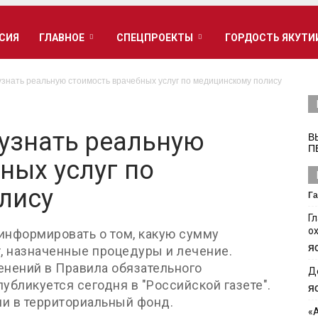
РСИЯ
ГЛАВНОЕ
СПЕЦПРОЕКТЫ
ГОРДОСТЬ ЯКУТИ
узнать реальную стоимость врачебных услуг по медицинскому полису
узнать реальную
В
П
ных услуг по
лису
Га
Г
о
 информировать о том, какую сумму
т, назначенные процедуры и лечение.
Я
енений в Правила обязательного
Д
убликуется сегодня в "Российской газете".
Я
и в территориальный фонд.
«