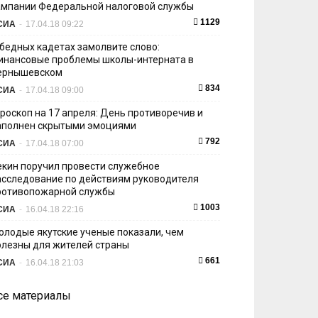
ампании Федеральной налоговой службы
1129
СИА
-
17.04.18 09:22
 бедных кадетах замолвите слово:
инансовые проблемы школы-интерната в
ернышевском
834
СИА
-
17.04.18 09:00
ороскоп на 17 апреля: День противоречив и
аполнен скрытыми эмоциями
792
СИА
-
17.04.18 07:00
екин поручил провести служебное
асследование по действиям руководителя
ротивопожарной службы
1003
СИА
-
16.04.18 22:16
олодые якутские ученые показали, чем
олезны для жителей страны
661
СИА
-
16.04.18 21:03
се материалы