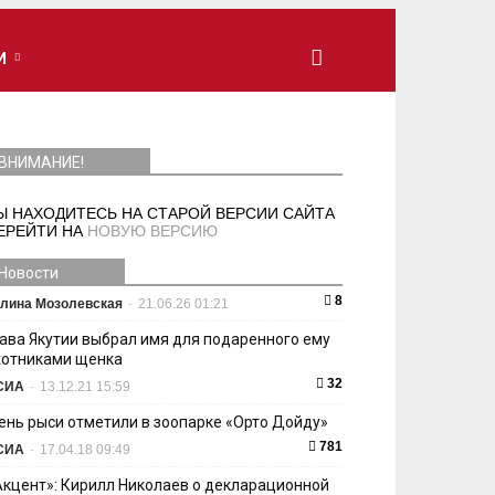
И
ВНИМАНИЕ!
Ы НАХОДИТЕСЬ НА СТАРОЙ ВЕРСИИ САЙТА
ЕРЕЙТИ НА
НОВУЮ ВЕРСИЮ
Новости
8
лина Мозолевская
-
21.06.26 01:21
лава Якутии выбрал имя для подаренного ему
хотниками щенка
32
СИА
-
13.12.21 15:59
ень рыси отметили в зоопарке «Орто Дойду»
781
СИА
-
17.04.18 09:49
Акцент»: Кирилл Николаев о декларационной