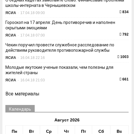
О бедных кадетах замолвите слово: Финансовые проблемы
школы-интерната в Чернышевском
834
ЯСИА
-
17.04.18 09:00
Гороскоп на 17 апреля: День противоречив и наполнен
скрытыми эмоциями
792
ЯСИА
-
17.04.18 07:00
Чекин поручил провести служебное расследование по
действиям руководителя противопожарной службы
1003
ЯСИА
-
16.04.18 22:16
Молодые якутские ученые показали, чем полезны для
жителей страны
661
ЯСИА
-
16.04.18 21:03
Все материалы
Календарь
Август 2026
Пн
Вт
Ср
Чт
Пт
Сб
Вс