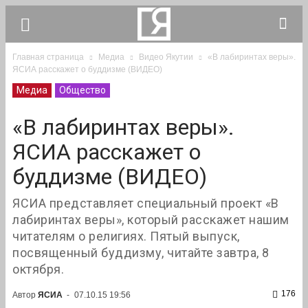
Главная страница
Медиа
Видео Якутии
«В лабиринтах веры».
ЯСИА расскажет о буддизме (ВИДЕО)
Медиа
Общество
«В лабиринтах веры».
ЯСИА расскажет о
буддизме (ВИДЕО)
ЯСИА представляет специальный проект «В
лабиринтах веры», который расскажет нашим
читателям о религиях. Пятый выпуск,
посвященный буддизму, читайте завтра, 8
октября.
176
Автор
ЯСИА
-
07.10.15 19:56