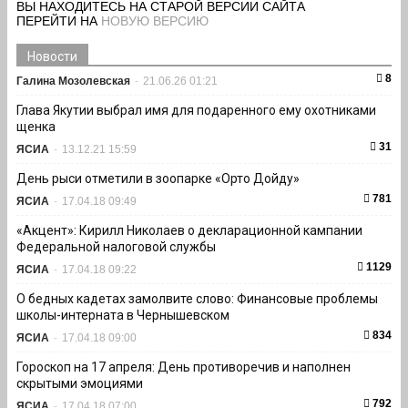
ВЫ НАХОДИТЕСЬ НА СТАРОЙ ВЕРСИИ САЙТА
ПЕРЕЙТИ НА
НОВУЮ ВЕРСИЮ
Новости
8
Галина Мозолевская
-
21.06.26 01:21
Глава Якутии выбрал имя для подаренного ему охотниками
щенка
31
ЯСИА
-
13.12.21 15:59
День рыси отметили в зоопарке «Орто Дойду»
781
ЯСИА
-
17.04.18 09:49
«Акцент»: Кирилл Николаев о декларационной кампании
Федеральной налоговой службы
1129
ЯСИА
-
17.04.18 09:22
О бедных кадетах замолвите слово: Финансовые проблемы
школы-интерната в Чернышевском
834
ЯСИА
-
17.04.18 09:00
Гороскоп на 17 апреля: День противоречив и наполнен
скрытыми эмоциями
792
ЯСИА
-
17.04.18 07:00