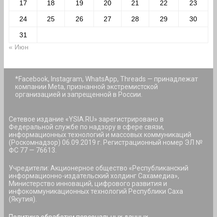
17
18
19
20
21
22
23
24
25
26
27
28
29
30
31
« Июн
*Facebook, Instagram, WhatsApp, Threads — принадлежат
компании Meta, признанной экстремистской
организацией и запрещенной в России.
Сетевое издание «YSIA.RU» зарегистрировано в
Федеральной службе по надзору в сфере связи,
информационных технологий и массовых коммуникаций
(Роскомнадзор) 06.09.2019 г. Регистрационный номер ЭЛ №
ФС 77 — 76613.
Учредители: Акционерное общество «Республиканский
информационно-издательский холдинг Сахамедиа»,
Министерство инноваций, цифрового развития и
инфокоммуникационных технологий Республики Саха
(Якутия).
Политика обработки персональных данных