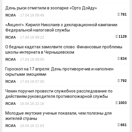
День рыси отметили в зоопарке «Орто Дойду»
781
ЯСИА
-
17.04.18 09:49
«Акцент»: Кирилл Николаев о декларационной кампании
Федеральной налоговой службы
1129
ЯСИА
-
17.04.18 09:22
О бедных кадетах замолвите слово: Финансовые проблемы
школы-интерната в Чернышевском
834
ЯСИА
-
17.04.18 09:00
Гороскоп на 17 апреля: День противоречив и наполнен
скрытыми эмоциями
792
ЯСИА
-
17.04.18 07:00
Чекин поручил провести служебное расследование по
действиям руководителя противопожарной службы
1003
ЯСИА
-
16.04.18 22:16
Молодые якутские ученые показали, чем полезны для
жителей страны
661
ЯСИА
-
16.04.18 21:03