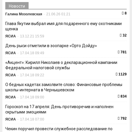
Новости
8
Галина Мозолевская
-
21.06.26 01:21
Глава Якутии выбрал имя для подаренного ему охотниками
щенка
32
ЯСИА
-
13.12.21 15:59
День рыси отметили в зоопарке «Орто Дойду»
781
ЯСИА
-
17.04.18 09:49
«Акцент»: Кирилл Николаев о декларационной кампании
Федеральной налоговой службы
1129
ЯСИА
-
17.04.18 09:22
О бедных кадетах замолвите слово: Финансовые проблемы
школы-интерната в Чернышевском
834
ЯСИА
-
17.04.18 09:00
Гороскоп на 17 апреля: День противоречив и наполнен
скрытыми эмоциями
792
ЯСИА
-
17.04.18 07:00
Чекин поручил провести служебное расследование по