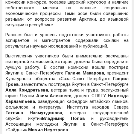
комиссии конкурса, показав широкий кругозор и наличие
собственного мнения на важные социально-
экономические процессы. Темы эссе были совершенно
разными: от вопросов развития Арктики, до языковой
ситуации в республике.
Разным был и уровень подготовки участников, работы
аспирантов и магистрантов содержали ссылки на
результаты научных исследований и публикаций.
Выступления участников были внимательно заслушаны
экспертной комиссией, которая должна была определить
лучшую работу. В состав комиссии вошли постпред
Якутии в Санкт-Петербурге
Галина Макарова
, президент
Культурного общества «Саха-Санкт-Петербург»
Гаврил
Троев
, заместитель постпреда Якутии в Санкт-Петербурге
Алла Кондратьева
, ветеран тыла и труда, заслуженный
юрист Якутии
Аким Алексеев
, доцент СПбГУ
Надежда
Харлампьева
, заведующая кафедрой алтайских языков,
фольклора и литературы Института народов Севера
Татьяна Назмутдинова
, ветеран государственной
службы Якутии
Владимир Попов
и руководитель
Ассоциации молодежи Якутии в Санкт-Петербурге
«Сайдыы»
Мичил Неустроев
.