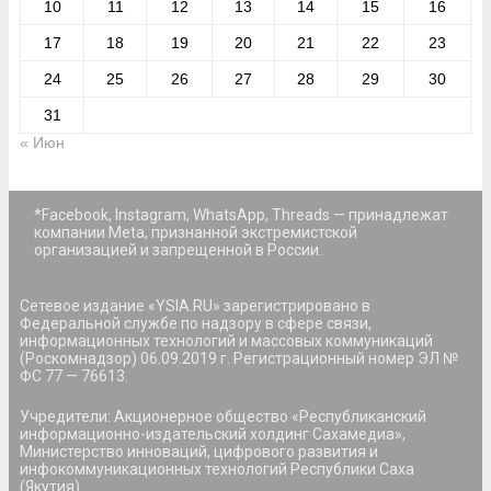
10
11
12
13
14
15
16
17
18
19
20
21
22
23
24
25
26
27
28
29
30
31
« Июн
*Facebook, Instagram, WhatsApp, Threads — принадлежат
компании Meta, признанной экстремистской
организацией и запрещенной в России.
Сетевое издание «YSIA.RU» зарегистрировано в
Федеральной службе по надзору в сфере связи,
информационных технологий и массовых коммуникаций
(Роскомнадзор) 06.09.2019 г. Регистрационный номер ЭЛ №
ФС 77 — 76613.
Учредители: Акционерное общество «Республиканский
информационно-издательский холдинг Сахамедиа»,
Министерство инноваций, цифрового развития и
инфокоммуникационных технологий Республики Саха
(Якутия).