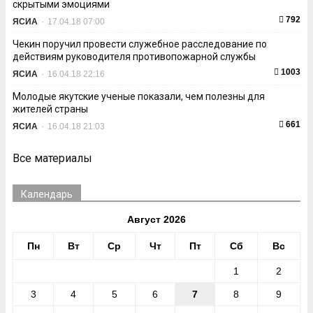
скрытыми эмоциями
792
ЯСИА
-
17.04.18 07:00
Чекин поручил провести служебное расследование по
действиям руководителя противопожарной службы
1003
ЯСИА
-
16.04.18 22:16
Молодые якутские ученые показали, чем полезны для
жителей страны
661
ЯСИА
-
16.04.18 21:03
Все материалы
Календарь
Август 2026
Пн
Вт
Ср
Чт
Пт
Сб
Вс
1
2
3
4
5
6
7
8
9