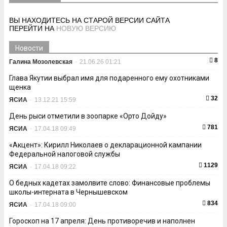
ВЫ НАХОДИТЕСЬ НА СТАРОЙ ВЕРСИИ САЙТА
ПЕРЕЙТИ НА
НОВУЮ ВЕРСИЮ
Новости
8
Галина Мозолевская
-
21.06.26 01:21
Глава Якутии выбрал имя для подаренного ему охотниками
щенка
32
ЯСИА
-
13.12.21 15:59
День рыси отметили в зоопарке «Орто Дойду»
781
ЯСИА
-
17.04.18 09:49
«Акцент»: Кирилл Николаев о декларационной кампании
Федеральной налоговой службы
1129
ЯСИА
-
17.04.18 09:22
О бедных кадетах замолвите слово: Финансовые проблемы
школы-интерната в Чернышевском
834
ЯСИА
-
17.04.18 09:00
Гороскоп на 17 апреля: День противоречив и наполнен