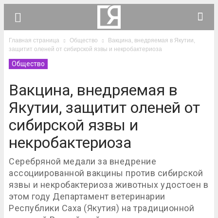
Главная страница
Общество
Вакцина, внедряемая в Якутии,
защитит оленей от сибирской язвы и некробактериоза
Общество
Вакцина, внедряемая в
Якутии, защитит оленей от
сибирской язвы и
некробактериоза
Серебряной медали за внедрение
ассоциированной вакцины против сибирской
язвы и некробактериоза животных удостоен в
этом году Департамент ветеринарии
Республики Саха (Якутия) на традиционной