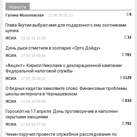
Новости
8
Галина Мозолевская
-
21.06.26 01:21
Глава Якутии выбрал имя для подаренного ему охотниками
щенка
32
ЯСИА
-
13.12.21 15:59
День рыси отметили в зоопарке «Орто Дойду»
781
ЯСИА
-
17.04.18 09:49
«Акцент»: Кирилл Николаев о декларационной кампании
Федеральной налоговой службы
1129
ЯСИА
-
17.04.18 09:22
О бедных кадетах замолвите слово: Финансовые проблемы
школы-интерната в Чернышевском
834
ЯСИА
-
17.04.18 09:00
Гороскоп на 17 апреля: День противоречив и наполнен
скрытыми эмоциями
792
ЯСИА
-
17.04.18 07:00
Чекин поручил провести служебное расследование по