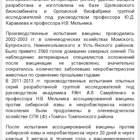
разработана и изготовлена на базе Щелковского
биокомбината и Орловской биофабрики группой
исследователей под руководством профессора Ю.Д.
Караваева и профессора Н.В. Мельника.
Производственные испытания вакцины проводились
2002-2003 гг. в оленеводческих хозяйствах Момского,
Булунского, Нижнеколымского и Усть-Янского районов.
Было привито 3560 голов домашних северных оленей. По
наблюдению ветеринарных специалистов осложнений
после вакцинации не установлено, значительно
сократилось количество заболевших некробактериозом
животных по сравнению прошлыми годами.
В 2011-2013 гг. производственные испытания опытных
серий разработанной группой исследователей под
руководством академика РАН А.Я. Самуйленко и
профессора Н.В. Мельника ассоциированной вакцины
против сибирской язвы и некробактериоза нового
поколения были продолжены в оленеводческом
хозяйстве СПК (Ф) «Томпо» Томпонского района.
После испытания ассоциированной вакцины против
сибирской язвы и некробактериоза через 20 дней и через
каждые 3 месяца в течение года у вакцинированного