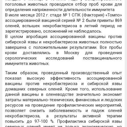
поголовья животных проводился отбор проб крови для
определения напряженности длительности иммунитета
В июле месяце 2012 г. стаде № 1 СПК (Фактория) «Томпо»
ассоциированной вакциной серией № 2 были привиты 869
оленей, вспышек некробактериоза в летний период не
зарегистрировано, осложнений не наблюдалось.
В целом апробация ассоциированной вакцины против
сибирской язвы и некробактериоза животных полностью
завершена с положительными результатами. Все пробы
крови доставлялись в Москву для проведения
серологических исследований поствакцинального
иммунитета животных.
Таким образом, проведенный производственный опыт
показал высокую эффективность ассоциированной
вакцины против некробактериоза и сибирской язвы
домашних северных оленей. Кроме того, использование
данной вакцины в оленеводстве значительно экономит
затраты материально-технических, финансовых и людских
ресурсов на проведение профилактических мероприятий,
позволяет снизить заболеваемость и падеж оленей
некробактериоза, а результаты активной терапии
повысить до 97-100 %. Профилактика сибирской язвы
северных оленей имеет не только экономическую, но