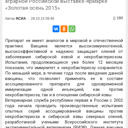
аграрной Российской выставке-ярмарке
«Золотая осень 2015».
193
Автор
ЯСИА
-
28.10.15 09:40
Препарат не имеет аналогов в мировой и отечественной
практике. Вакцина является высокоимунногенной,
высокоэффективной и надежно защищает оленей от
заболевания сибирской язвой и некробактериозом.
Испытания, продолжающиеся уже более 12 месяцев
показали, что иммунитет к некробактериозу сохраняется.
По меньшей мере, в течение года после введения данной
вакцины, что позволяет применять ее в составе
ассоциированного препарата для одновременной
иммунизации одной инъекцией, как против
некробактериоза, так и в отношении сибирской язвы.
Ветеринарная служба республики первая в России с 2002
года начала проводить производственные испытания
опытных серий ассоциированной вакцины против
некробактериоза и сибирской язвы северных оленей,
разработанной учеными Всероссийского института
экспериментальной ветеринарии (ВИЭВ). Данная вакцина