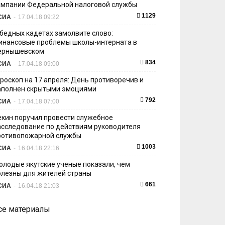
ампании Федеральной налоговой службы
1129
СИА
-
17.04.18 09:22
 бедных кадетах замолвите слово:
инансовые проблемы школы-интерната в
ернышевском
834
СИА
-
17.04.18 09:00
ороскоп на 17 апреля: День противоречив и
аполнен скрытыми эмоциями
792
СИА
-
17.04.18 07:00
екин поручил провести служебное
асследование по действиям руководителя
ротивопожарной службы
1003
СИА
-
16.04.18 22:16
олодые якутские ученые показали, чем
олезны для жителей страны
661
СИА
-
16.04.18 21:03
се материалы