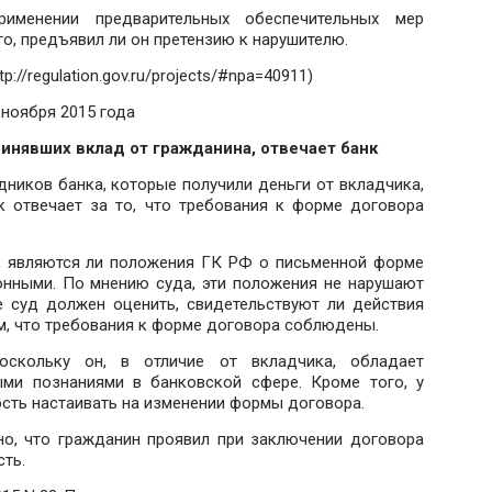
именении предварительных обеспечительных мер
о, предъявил ли он претензию к нарушителю.
//regulation.gov.ru/projects/#npa=40911)
ноября 2015 года
инявших вклад от гражданина, отвечает банк
ников банка, которые получили деньги от вкладчика,
нк отвечает за то, что требования к форме договора
, являются ли положения ГК РФ о письменной форме
онными. По мнению суда, эти положения не нарушают
е суд должен оценить, свидетельствуют ли действия
ом, что требования к форме договора соблюдены.
оскольку он, в отличие от вкладчика, обладает
ми познаниями в банковской сфере. Кроме того, у
сть настаивать на изменении формы договора.
но, что гражданин проявил при заключении договора
ть.