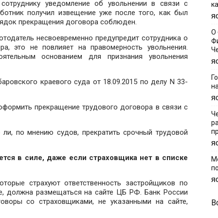
 сотруднику уведомление об увольнении в связи с
к
аботник получил извещение уже после того, как был
Я
порядок прекращения договора соблюден.
О
ботодатель несвоевременно предупредит сотрудника о
Ф
ра, это не повлияет на правомерность увольнения.
Ч
оятельным основанием для признания увольнения
Я
Г
ровского краевого суда от 18.09.2015 по делу N 33-
н
Я
оформить прекращение трудового договора в связи с
Ч
р
п
 ли, по мнению судов, прекратить срочный трудовой
Я
ется в силе, даже если страховщика нет в списке
М
п
Я
оторые страхуют ответственность застройщиков по
е, должна размещаться на сайте ЦБ РФ. Банк России
оворы со страховщиками, не указанными на сайте,
В