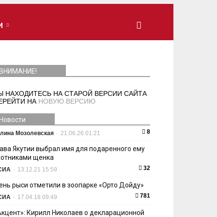
И
ВНИМАНИЕ!
Ы НАХОДИТЕСЬ НА СТАРОЙ ВЕРСИИ САЙТА
ЕРЕЙТИ НА
НОВУЮ ВЕРСИЮ
Новости
8
лина Мозолевская
-
21.06.26 01:21
лава Якутии выбрал имя для подаренного ему
хотниками щенка
32
СИА
-
13.12.21 15:59
ень рыси отметили в зоопарке «Орто Дойду»
781
СИА
-
17.04.18 09:49
Акцент»: Кирилл Николаев о декларационной