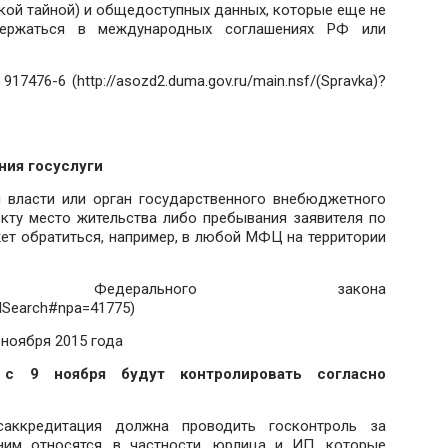
кой тайной) и общедоступных данных, которые еще не
держаться в международных соглашениях РФ или
7476-6 (http://asozd2.duma.gov.ru/main.nsf/(Spravka)?
ния госуслуги
 власти или орган государственного внебюджетного
екту место жительства либо пребывания заявителя по
ет обратиться, например, в любой МФЦ на территории
 Федерального закона
cedSearch#npa=41775)
ноября 2015 года
 с 9 ноября будут контролировать согласно
аккредитация должна проводить госконтроль за
ним относятся, в частности, юрлица и ИП, которые