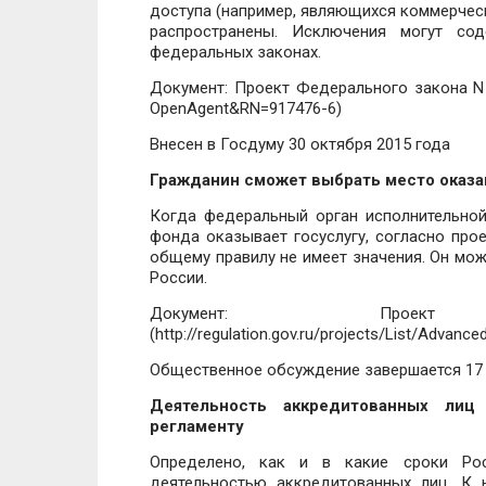
доступа (например, являющихся коммерчес
распространены. Исключения могут со
федеральных законах.
Документ: Проект Федерального закона N 91
OpenAgent&RN=917476-6)
Внесен в Госдуму 30 октября 2015 года
Гражданин сможет выбрать место оказа
Когда федеральный орган исполнительной
фонда оказывает госуслугу, согласно про
общему правилу не имеет значения. Он мож
России.
Документ: Проект
(http://regulation.gov.ru/projects/List/Advan
Общественное обсуждение завершается 17 
Деятельность аккредитованных лиц
регламенту
Определено, как и в какие сроки Рос
деятельностью аккредитованных лиц. К 