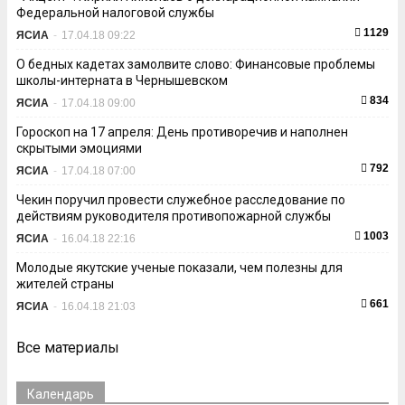
Федеральной налоговой службы
1129
ЯСИА
-
17.04.18 09:22
О бедных кадетах замолвите слово: Финансовые проблемы
школы-интерната в Чернышевском
834
ЯСИА
-
17.04.18 09:00
Гороскоп на 17 апреля: День противоречив и наполнен
скрытыми эмоциями
792
ЯСИА
-
17.04.18 07:00
Чекин поручил провести служебное расследование по
действиям руководителя противопожарной службы
1003
ЯСИА
-
16.04.18 22:16
Молодые якутские ученые показали, чем полезны для
жителей страны
661
ЯСИА
-
16.04.18 21:03
Все материалы
Календарь