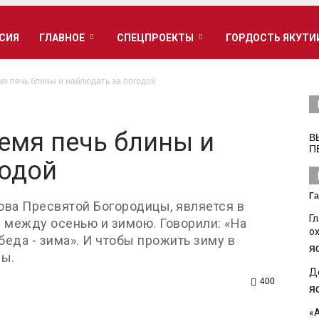
РСИЯ
ГЛАВНОЕ
СПЕЦПРОЕКТЫ
ГОРДОСТЬ ЯКУТИ
я печь блины и наблюдать за погодой
емя печь блины и
В
П
годой
Га
ова Пресвятой Богородицы, является в
Г
 между осенью и зимою. Говорили: «На
о
обеда - зима». И чтобы прожить зиму в
Я
ды.
Д
400
Я
«