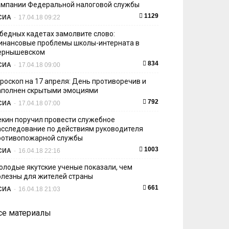
ампании Федеральной налоговой службы
1129
СИА
-
17.04.18 09:22
 бедных кадетах замолвите слово:
инансовые проблемы школы-интерната в
ернышевском
834
СИА
-
17.04.18 09:00
ороскоп на 17 апреля: День противоречив и
аполнен скрытыми эмоциями
792
СИА
-
17.04.18 07:00
екин поручил провести служебное
асследование по действиям руководителя
ротивопожарной службы
1003
СИА
-
16.04.18 22:16
олодые якутские ученые показали, чем
олезны для жителей страны
661
СИА
-
16.04.18 21:03
се материалы