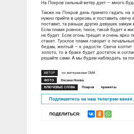
На Покров сильный ветер дует — много буде
Также на Покров день принято гадать на з
нужно прийти в церковь и поставить свечу 
поставит, та раньше других девушек замуж 
Если пламя ровное, тихое, такой будет и жи
не будет. Если огонь трещит и очень ярко 
станет. Тусклое пламя говорит о печальны
бедам, желтый – к радости. Свеча коптит 
золото, то в браке будет достаток и согл
решайте сами. А мы будем наблюдать за по
АВТОР
по материалам СМИ
ФОТО
Оксана Ноева
КЛЮЧЕВЫЕ СЛОВА
Покров
приметы
Подпишитесь на наш телеграм-канал. 
ПОДЕЛИТЬСЯ: