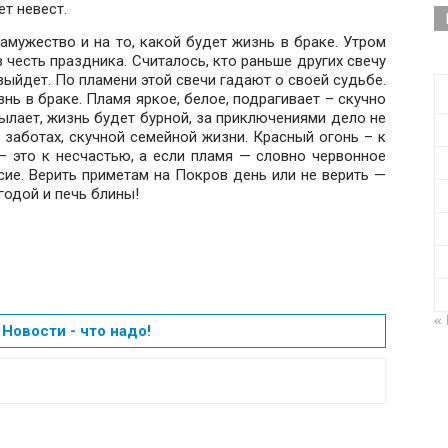
т невест.
амужество и на то, какой будет жизнь в браке. Утром
в честь праздника. Считалось, кто раньше других свечу
выйдет. По пламени этой свечи гадают о своей судьбе.
знь в браке. Пламя яркое, белое, подрагивает – скучно
пылает, жизнь будет бурной, за приключениями дело не
х заботах, скучной семейной жизни. Красный огонь – к
– это к несчастью, а если пламя — словно червонное
асие. Верить приметам на Покров день или не верить —
годой и печь блины!
«
Новости - что надо!