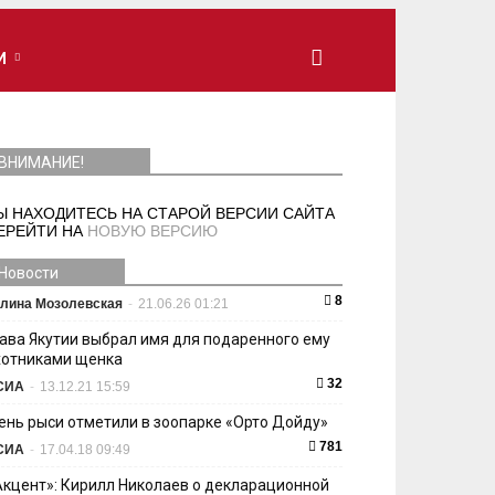
И
ВНИМАНИЕ!
Ы НАХОДИТЕСЬ НА СТАРОЙ ВЕРСИИ САЙТА
ЕРЕЙТИ НА
НОВУЮ ВЕРСИЮ
Новости
8
лина Мозолевская
-
21.06.26 01:21
лава Якутии выбрал имя для подаренного ему
хотниками щенка
32
СИА
-
13.12.21 15:59
ень рыси отметили в зоопарке «Орто Дойду»
781
СИА
-
17.04.18 09:49
Акцент»: Кирилл Николаев о декларационной