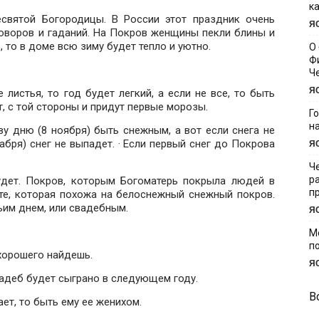
к
святой Богородицы. В России этот праздник очень
Я
говоров и гаданий. На Покров женщины пекли блины и
, то в доме всю зиму будет тепло и уютно.
О
Ф
Ч
Я
 листья, то год будет легкий, а если не все, то быть
т, с той стороны и придут первые морозы.
Г
н
ву дню (8 ноября) быть снежным, а вот если снега не
кабря) снег не выпадет. · Если первый снег до Покрова
Я
Ч
р
удет. Покров, которым Богоматерь покрыла людей в
п
те, которая похожа на белоснежный снежный покров.
ьим днем, или свадебным.
Я
М
п
хорошего найдешь.
Я
вадеб будет сыграно в следующем году.
В
ет, то быть ему ее женихом.