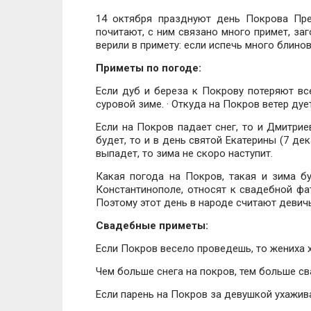
14 октября празднуют день Покрова Пре
почитают, с ним связано много примет, за
верили в примету: если испечь много блинов
Приметы по погоде:
Если дуб и береза к Покрову потеряют все
суровой зиме. · Откуда на Покров ветер дуе
Если на Покров падает снег, то и Дмитрие
будет, то и в день святой Екатерины (7 де
выпадет, то зима не скоро наступит.
Какая погода на Покров, такая и зима б
Константинополе, относят к свадебной фа
Поэтому этот день в народе считают девич
Свадебные приметы:
Если Покров весело проведешь, то жениха 
Чем больше снега на покров, тем больше с
Если парень на Покров за девушкой ухажива