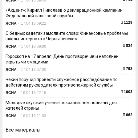
ЯСИА
-
17.04.18 09:49
«Акцент»: Кирилл Николаев о декларационной кампании
Федеральной налоговой службы
1129
ЯСИА
-
17.04.18 09:22
О бедных кадетах замолвите слово: Финансовые проблемы
школы-интерната в Чернышевском
834
ЯСИА
-
17.04.18 09:00
Гороскоп на 17 апреля: День противоречив и наполнен
скрытыми эмоциями
792
ЯСИА
-
17.04.18 07:00
Чекин поручил провести служебное расследование по
действиям руководителя противопожарной службы
1003
ЯСИА
-
16.04.18 22:16
Молодые якутские ученые показали, чем полезны для
жителей страны
662
ЯСИА
-
16.04.18 21:03
Все материалы