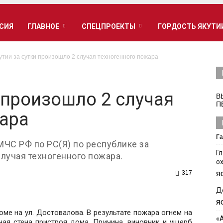
РСИЯ
ГЛАВНОЕ
СПЕЦПРОЕКТЫ
ГОРДОСТЬ ЯКУТИ
утии за сутки произошло 2 случая техногенного пожара
и произошло 2 случая
В
П
ара
Га
ЧС РФ по РС(Я) по республике за
Г
лучая техногенного пожара.
о
317
Я
Д
Я
ме на ул. Достовалова. В результате пожара огнем на
«
ая стена пристроя дома. Причина, виновник и ущерб