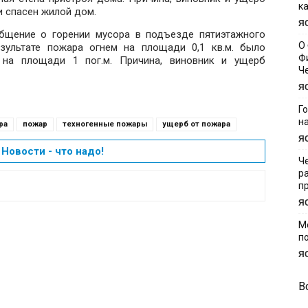
к
 спасен жилой дом.
Я
бщение о горении мусора в подъезде пятиэтажного
О
зультате пожара огнем на площади 0,1 кв.м. было
Ф
на площади 1 пог.м. Причина, виновник и ущерб
Ч
Я
Г
н
ра
пожар
техногенные пожары
ущерб от пожара
Я
Новости - что надо!
Ч
р
п
Я
М
п
Я
В