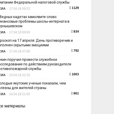
ампании Федеральной налоговой службы
1129
СИА
-
17.04.18 09:22
 бедных кадетах замолвите слово:
инансовые проблемы школы-интерната в
ернышевском
834
СИА
-
17.04.18 09:00
ороскоп на 17 апреля: День противоречив и
аполнен скрытыми эмоциями
792
СИА
-
17.04.18 07:00
екин поручил провести служебное
асследование по действиям руководителя
ротивопожарной службы
1003
СИА
-
16.04.18 22:16
олодые якутские ученые показали, чем
олезны для жителей страны
661
СИА
-
16.04.18 21:03
се материалы