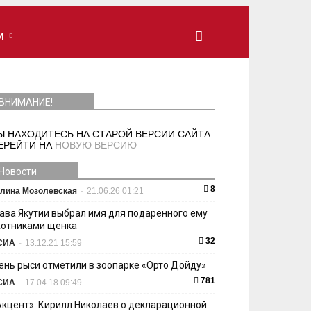
И
ВНИМАНИЕ!
Ы НАХОДИТЕСЬ НА СТАРОЙ ВЕРСИИ САЙТА
ЕРЕЙТИ НА
НОВУЮ ВЕРСИЮ
Новости
8
лина Мозолевская
-
21.06.26 01:21
лава Якутии выбрал имя для подаренного ему
хотниками щенка
32
СИА
-
13.12.21 15:59
ень рыси отметили в зоопарке «Орто Дойду»
781
СИА
-
17.04.18 09:49
Акцент»: Кирилл Николаев о декларационной