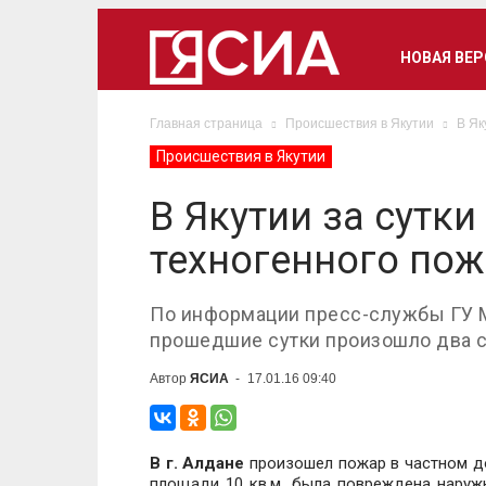
НОВАЯ ВЕ
Главная страница
Происшествия в Якутии
В Як
Происшествия в Якутии
В Якутии за сутк
техногенного пож
По информации пресс-службы ГУ М
прошедшие сутки произошло два с
Автор
ЯСИА
-
17.01.16 09:40
В г. Алдане
произошел пожар в частном до
площади 10 кв.м. была повреждена наружн