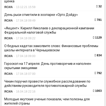
щенка
32
ЯСИА
-
13.12.21 15:59
День рыси отметили в зоопарке «Орто Дойду»
781
ЯСИА
-
17.04.18 09:49
«Акцент»: Кирилл Николаев о декларационной кампании
Федеральной налоговой службы
1129
ЯСИА
-
17.04.18 09:22
О бедных кадетах замолвите слово: Финансовые проблемы
школы-интерната в Чернышевском
834
ЯСИА
-
17.04.18 09:00
Гороскоп на 17 апреля: День противоречив и наполнен
скрытыми эмоциями
792
ЯСИА
-
17.04.18 07:00
Чекин поручил провести служебное расследование по
действиям руководителя противопожарной службы
1003
ЯСИА
-
16.04.18 22:16
Молодые якутские ученые показали, чем полезны для
жителей страны