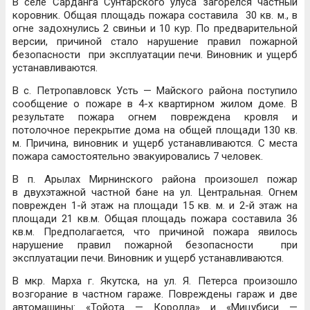
В селе Сарданга Сунтарского улуса загорелся частный
коровник. Общая площадь пожара составила 30 кв. м., в
огне задохнулись 2 свиньи и 10 кур. По предварительной
версии, причиной стало нарушение правил пожарной
безопасности при эксплуатации печи. Виновник и ущерб
устанавливаются.
В с. Петропавловск Усть — Майского района поступило
сообщение о пожаре в 4-х квартирном жилом доме. В
результате пожара огнем повреждена кровля и
потолочное перекрытие дома на общей площади 130 кв.
м. Причина, виновник и ущерб устанавливаются. С места
пожара самостоятельно эвакуировались 7 человек.
В п. Арылах Мирнинского района произошел пожар
в двухэтажной частной бане на ул. Центральная. Огнем
поврежден 1-й этаж на площади 15 кв. м. и 2-й этаж на
площади 21 кв.м. Общая площадь пожара составила 36
кв.м. Предполагается, что причиной пожара явилось
нарушение правил пожарной безопасности при
эксплуатации печи. Виновник и ущерб устанавливаются.
В мкр. Марха г. Якутска, на ул. Я. Петерса произошло
возгорание в частном гараже. Повреждены гараж и две
автомашины: «Тойота — Королла» и «Мицубиси —