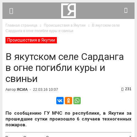
Главная страница
Происшествия в Якутии
В якутском селе
Сарданга в огне погибли куры и свиньи
Происшествия в Якутии
В якутском селе Сарданга
в огне погибли куры и
свиньи
231
Автор
ЯСИА
-
22.03.16 10:07
По сообщению ГУ МЧС по республике, в Якутии за
прошедшие сутки произошло 6 случаев техногенных
пожаров.