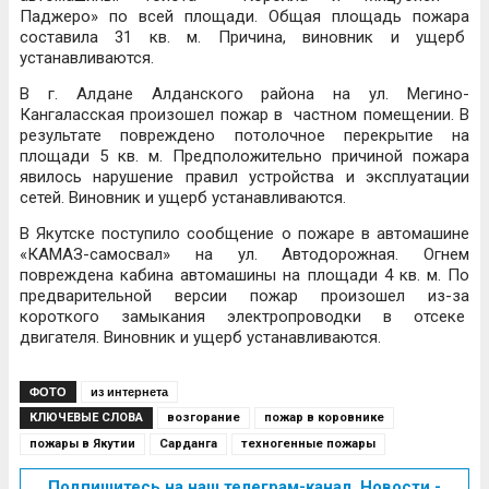
Паджеро» по всей площади. Общая площадь пожара
составила 31 кв. м. Причина, виновник и ущерб
устанавливаются.
В г. Алдане Алданского района на ул. Мегино-
Кангаласская произошел пожар в частном помещении. В
результате повреждено потолочное перекрытие на
площади 5 кв. м. Предположительно причиной пожара
явилось нарушение правил устройства и эксплуатации
сетей. Виновник и ущерб устанавливаются.
В Якутске поступило сообщение о пожаре в автомашине
«КАМАЗ-самосвал» на ул. Автодорожная. Огнем
повреждена кабина автомашины на площади 4 кв. м. По
предварительной версии пожар произошел из-за
короткого замыкания электропроводки в отсеке
двигателя. Виновник и ущерб устанавливаются.
ФОТО
из интернета
КЛЮЧЕВЫЕ СЛОВА
возгорание
пожар в коровнике
пожары в Якутии
Сарданга
техногенные пожары
Подпишитесь на наш телеграм-канал. Новости -