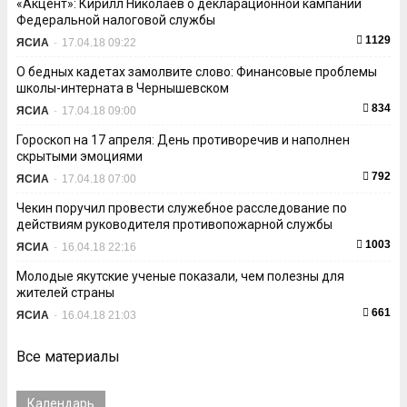
«Акцент»: Кирилл Николаев о декларационной кампании
Федеральной налоговой службы
1129
ЯСИА
-
17.04.18 09:22
О бедных кадетах замолвите слово: Финансовые проблемы
школы-интерната в Чернышевском
834
ЯСИА
-
17.04.18 09:00
Гороскоп на 17 апреля: День противоречив и наполнен
скрытыми эмоциями
792
ЯСИА
-
17.04.18 07:00
Чекин поручил провести служебное расследование по
действиям руководителя противопожарной службы
1003
ЯСИА
-
16.04.18 22:16
Молодые якутские ученые показали, чем полезны для
жителей страны
661
ЯСИА
-
16.04.18 21:03
Все материалы
Календарь