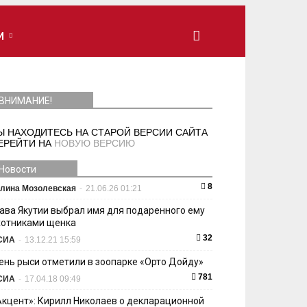
И
ВНИМАНИЕ!
Ы НАХОДИТЕСЬ НА СТАРОЙ ВЕРСИИ САЙТА
ЕРЕЙТИ НА
НОВУЮ ВЕРСИЮ
Новости
8
лина Мозолевская
-
21.06.26 01:21
лава Якутии выбрал имя для подаренного ему
хотниками щенка
32
СИА
-
13.12.21 15:59
ень рыси отметили в зоопарке «Орто Дойду»
781
СИА
-
17.04.18 09:49
Акцент»: Кирилл Николаев о декларационной