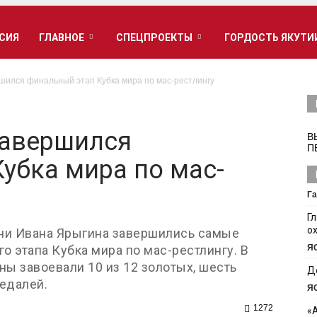
РСИЯ
ГЛАВНОЕ
СПЕЦПРОЕКТЫ
ГОРДОСТЬ ЯКУТИ
шился финальный этап Кубка мира по мас-рестлингу
завершился
В
П
убка мира по мас-
Га
Г
о
ни Ивана Ярыгина завершились самые
о этапа Кубка мира по мас-рестлингу. В
Я
ы завоевали 10 из 12 золотых, шесть
Д
едалей.
Я
1272
«