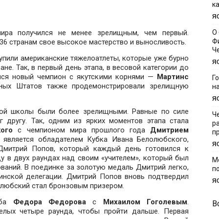
к
Я
ира получился не менее зрелищным, чем первый.
О
Ф
36 странам свое высокое мастерство и выносливость.
Ч
упили американские тяжелоатлеты, которые уже бурно
Я
ане. Так, в первый день этапа, в весовой категории до
лся новый чемпион с якутскими корнями —
Мартинс
Г
нных Штатов также продемонстрировали зрелищную
н
Я
кой школы были более зрелищными. Равные по силе
Ч
 другу. Так, одним из ярких моментов этапа стала
р
ого
с чемпионом мира прошлого года
Дмитрием
п
й является обладателем Кубка Ивана Белолюбского,
Я
Дмитрий Попов, который каждый день готовился к
у в двух раундах над своим «учителем», который был
М
ваний. В поединке за золотую медаль Дмитрий легко,
п
аинской делегации. Дмитрий Попов вновь подтвердил
Я
олюбский стал бронзовым призером.
ьба
Федора Федорова
с
Михаилом Гоголевым
.
В
елых четыре раунда, чтобы пройти дальше. Первая