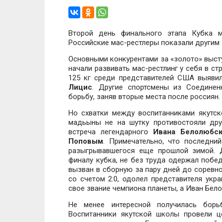
Второй день финального этапа Кубка м
Российские мас-рестлеры показали другим 
Основными конкурентами за «золото» выст
начали развивать мас-рестлинг у себя в стр
125 кг среди представителей США выяви
Лицис
. Другие спортсмены из Соедине
борьбу, заняв вторые места после россиян.
Но схватки между воспитанниками якутс
мадьыны не на шутку противостояли друг
встреча легендарного
Ивана Белолюбск
Поповым
. Примечательно, что последни
разыгрывавшегося еще прошлой зимой. 
финалу кубка, не без труда одержал побед
вызван в сборную за пару дней до соревно
со счетом 2:0, одолел представителя укр
свое звание чемпиона планеты, а Иван Бел
Не менее интересной получилась бор
Воспитанники якутской школы провели ц