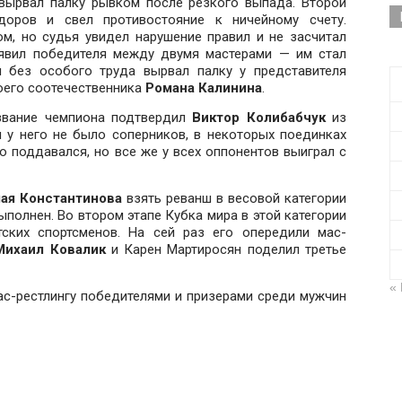
 вырвал палку рывком после резкого выпада. Второй
оров и свел противостояние к ничейному счету.
, но судья увидел нарушение правил и не засчитал
явил победителя между двумя мастерами — им стал
 без особого труда вырвал палку у представителя
оего соотечественника
Романа Калинина
.
 звание чемпиона подтвердил
Виктор Колибабчук
из
 у него не было соперников, в некоторых поединках
 поддавался, но все же у всех оппонентов выиграл с
ая Константинова
взять реванш в весовой категории
полнен. Во втором этапе Кубка мира в этой категории
тских спортсменов. На сей раз его опередили мас-
Михаил Ковалик
и Карен Мартиросян поделил третье
«
ас-рестлингу победителями и призерами среди мужчин