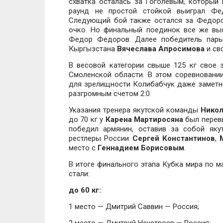
схватка осталась за Гоголевым, который
раунд не простой стойкой выиграл Фед
Следующий бой также остался за Федором
очко. Но финальный поединок все же вы
Федор Федоров. Далее победитель пары
Кыргызстана
Вячеслава Апросимова
и св
В весовой категории свыше 125 кг свое
Смоленской области. В этом соревновании
для зрелищности Колибабчук даже заметно
разгромным счетом 2:0.
Указания тренера якутской команды
Никол
до 70 кг у
Карена Мартиросяна
был перевы
победил армянин, оставив за собой яку
рестлеры России
Сергей Константинов
,
место с
Геннадием
Борисовым
.
В итоге финального этапа Кубка мира по м
стали:
до 60 кг:
1 место — Дмитрий Саввин — Россия;