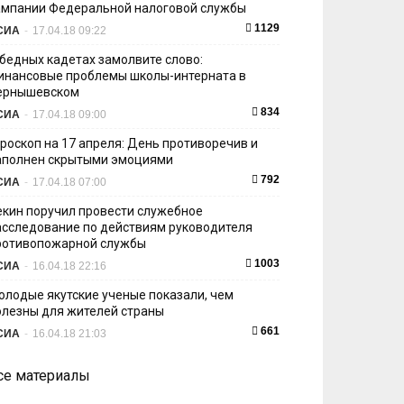
ампании Федеральной налоговой службы
1129
СИА
-
17.04.18 09:22
 бедных кадетах замолвите слово:
инансовые проблемы школы-интерната в
ернышевском
834
СИА
-
17.04.18 09:00
ороскоп на 17 апреля: День противоречив и
аполнен скрытыми эмоциями
792
СИА
-
17.04.18 07:00
екин поручил провести служебное
асследование по действиям руководителя
ротивопожарной службы
1003
СИА
-
16.04.18 22:16
олодые якутские ученые показали, чем
олезны для жителей страны
661
СИА
-
16.04.18 21:03
се материалы