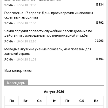
834
ЯСИА
-
17.04.18 09:00
Гороскоп на 17 апреля: День противоречив и наполнен
скрытыми эмоциями
792
ЯСИА
-
17.04.18 07:00
Чекин поручил провести служебное расследование по
действиям руководителя противопожарной службы
1003
ЯСИА
-
16.04.18 22:16
Молодые якутские ученые показали, чем полезны для
жителей страны
661
ЯСИА
-
16.04.18 21:03
Все материалы
Календарь
Август 2026
Пн
Вт
Ср
Чт
Пт
Сб
Вс