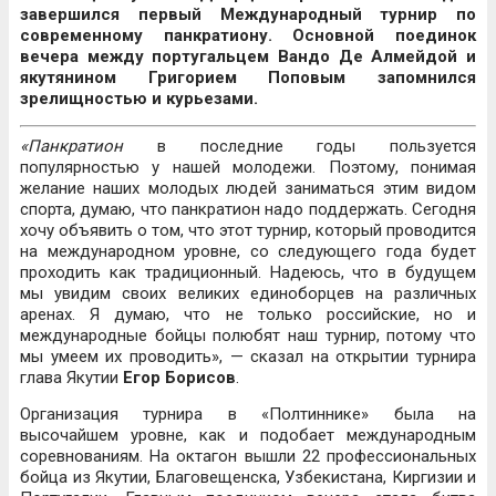
завершился первый Международный турнир по
современному панкратиону. Основной поединок
вечера между португальцем Вандо Де Алмейдой и
якутянином Григорием Поповым запомнился
зрелищностью и курьезами.
«Панкратион
в последние годы пользуется
популярностью у нашей молодежи. Поэтому, понимая
желание наших молодых людей заниматься этим видом
спорта, думаю, что панкратион надо поддержать. Сегодня
хочу объявить о том, что этот турнир, который проводится
на международном уровне, со следующего года будет
проходить как традиционный. Надеюсь, что в будущем
мы увидим своих великих единоборцев на различных
аренах. Я думаю, что не только российские, но и
международные бойцы полюбят наш турнир, потому что
мы умеем их проводить», — сказал на открытии турнира
глава Якутии
Егор Борисов
.
Организация турнира в «Полтиннике» была на
высочайшем уровне, как и подобает международным
соревнованиям. На октагон вышли 22 профессиональных
бойца из Якутии, Благовещенска, Узбекистана, Киргизии и