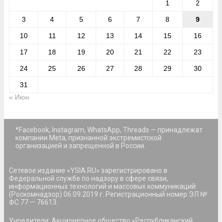
1
2
3
4
5
6
7
8
9
10
11
12
13
14
15
16
17
18
19
20
21
22
23
24
25
26
27
28
29
30
31
« Июн
*Facebook, Instagram, WhatsApp, Threads — принадлежат
компании Meta, признанной экстремистской
организацией и запрещенной в России.
Сетевое издание «YSIA.RU» зарегистрировано в
Федеральной службе по надзору в сфере связи,
информационных технологий и массовых коммуникаций
(Роскомнадзор) 06.09.2019 г. Регистрационный номер ЭЛ №
ФС 77 — 76613.
Учредители: Акционерное общество «Республиканский