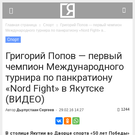
Главная страница
Спорт
Григорий Попов — первый чемпион
Международного турнира по панкратиону «Nord Fight» в...
Спорт
Григорий Попов — первый
чемпион Международного
турнира по панкратиону
«Nord Fight» в Якутске
(ВИДЕО)
1244
Автор
Дьулустаан Сергеев
-
29.02.16 14:27
В столице Якутии во Дворце спорта «50 лет Победы»