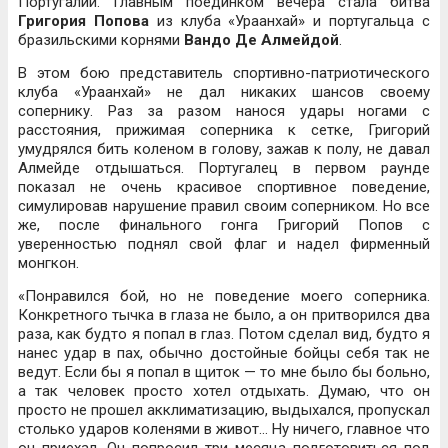
Португалии. Главным поединком вечера стала битва
Григория Попова
из клуба «Ураанхай» и португальца с
бразильскими корнями
Вандо Де Алмейдой
.
В этом бою представитель спортивно-патриотического
клуба «Ураанхай» не дал никаких шансов своему
сопернику. Раз за разом нанося удары ногами с
расстояния, прижимая соперника к сетке, Григорий
умудрялся бить коленом в голову, зажав к полу, не давал
Алмейде отдышаться. Португалец в первом раунде
показал не очень красивое спортивное поведение,
симулировав нарушение правил своим соперником. Но все
же, после финального гонга Григорий Попов с
уверенностью поднял свой флаг и надел фирменный
монгкон.
«Понравился бой, но не поведение моего соперника.
Конкретного тычка в глаза не было, а он притворился два
раза, как будто я попал в глаз. Потом сделал вид, будто я
нанес удар в пах, обычно достойные бойцы себя так не
ведут. Если бы я попал в щиток — то мне было бы больно,
а так человек просто хотел отдыхать. Думаю, что он
просто не прошел акклиматизацию, выдыхался, пропускал
столько ударов коленями в живот… Ну ничего, главное что
он приехал. Он попросил три месяца подготовиться под