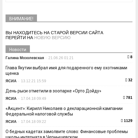
ВНИМАНИЕ!
ВЫ НАХОДИТЕСЬ НА СТАРОЙ ВЕРСИИ САЙТА
ПЕРЕЙТИ НА
НОВУЮ ВЕРСИЮ
Новости
8
Галина Мозолевская
-
21.06.26 01:21
Глава Якутии выбрал имя для подаренного ему охотниками
щенка
32
ЯСИА
-
13.12.21 15:59
День рыси отметили в зоопарке «Орто Дойду»
781
ЯСИА
-
17.04.18 09:49
«Акцент»: Кирилл Николаев о декларационной кампании
Федеральной налоговой службы
1129
ЯСИА
-
17.04.18 09:22
О бедных кадетах замолвите слово: Финансовые проблемы
школы-интерната в Чернышевском