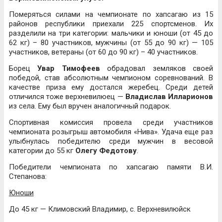
Померяться силами на чемпионате по хапсагаю из 15
районов республики приехали 225 спортсменов. Их
разделили на три категории: мальчики и юноши (от 45 до
62 кг) – 80 участников, мужчины (от 55 до 90 кг) — 105
участников, ветераны (от 60 до 90 кг) – 40 участников.
Борец
Увар Тимофеев
обрадовал земляков своей
победой, став абсолютным чемпионом соревнований. В
качестве приза ему достался жеребец. Среди детей
отличился тоже верхневилюец —
Владислав Илларионов
из села. Ему был вручен аналогичный подарок.
Спортивная комиссия провела среди участников
чемпионата розыгрыш автомобиля «Нива». Удача еще раз
улыбнулась победителю среди мужчин в весовой
категории до 55 кг
Олегу Федотову
.
Победители чемпионата по хапсагаю памяти В.И.
Степанова:
Юноши
До 45 кг — Климовский Владимир, с. Верхневилюйск