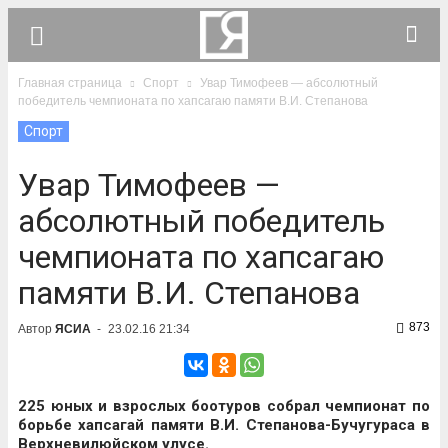
Главная страница
Спорт
Увар Тимофеев — абсолютный
победитель чемпионата по хапсагаю памяти В.И. Степанова
Спорт
Увар Тимофеев —
абсолютный победитель
чемпионата по хапсагаю
памяти В.И. Степанова
873
Автор
ЯСИА
-
23.02.16 21:34
225 юных и взрослых боотуров собрал чемпионат по
борьбе хапсагай памяти В.И. Степанова-Бучугураса в
Верхневилюйском улусе.