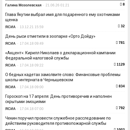
8
Галина Мозолевская
-
21.06.26 01:21
Глава Якутии выбрал имя для подаренного ему охотниками
щенка
32
ЯСИА
-
13.12.21 15:59
День рыси отметили в зоопарке «Орто Дойду»
781
ЯСИА
-
17.04.18 09:49
«Акцент»: Кирилл Николаев о декларационной кампании
Федеральной налоговой службы
1129
ЯСИА
-
17.04.18 09:22
О бедных кадетах замолвите слово: Финансовые проблемы
школы-интерната в Чернышевском
834
ЯСИА
-
17.04.18 09:00
Гороскоп на 17 апреля: День противоречив и наполнен
скрытыми эмоциями
792
ЯСИА
-
17.04.18 07:00
Чекин поручил провести служебное расследование по
действиям руководителя противопожарной службы
1003