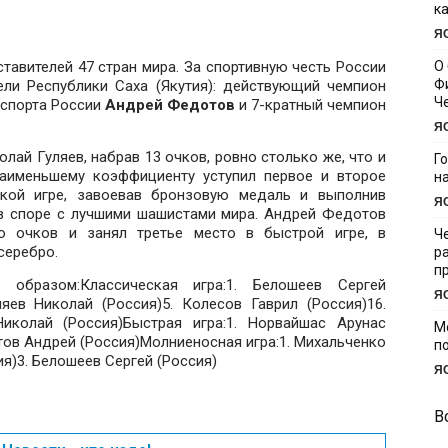
к
Я
ставителей 47 стран мира. За спортивную честь России
О
Ф
ели Республики Саха (Якутия): действующий чемпион
Ч
р спорта России
Андрей Федотов
и 7-кратный чемпион
Я
лай Гуляев, набрав 13 очков, ровно столько же, что и
Г
аименьшему коэффициенту уступил первое и второе
н
ской игре, завоевав бронзовую медаль и выполнив
Я
в споре с лучшими шашистами мира. Андрей Федотов
о очков и занял третье место в быстрой игре, в
Ч
серебро.
р
п
 образом:Классическая игра:1. Белошеев Сергей
Я
ляев Николай (Россия)5. Колесов Гаврил (Россия)16.
иколай (Россия)Быстрая игра:1. Норвайшас Арунас
М
отов Андрей (Россия)Молниеносная игра:1. Михальченко
п
ия)3. Белошеев Сергей (Россия)
Я
В