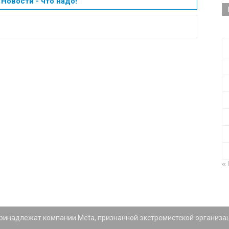
Новости - что надо!
«
 принадлежат компании Meta, признанной экстремистской организа