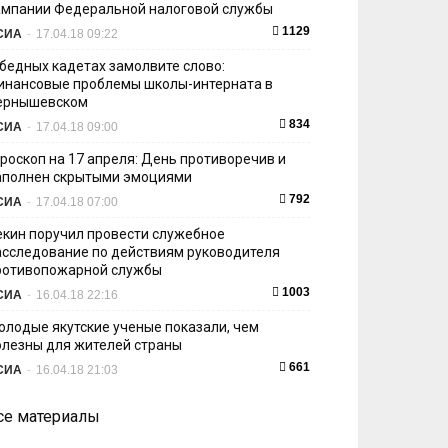
ампании Федеральной налоговой службы
1129
СИА
-
17.04.18 09:22
 бедных кадетах замолвите слово:
инансовые проблемы школы-интерната в
ернышевском
834
СИА
-
17.04.18 09:00
ороскоп на 17 апреля: День противоречив и
аполнен скрытыми эмоциями
792
СИА
-
17.04.18 07:00
екин поручил провести служебное
асследование по действиям руководителя
ротивопожарной службы
1003
СИА
-
16.04.18 22:16
олодые якутские ученые показали, чем
олезны для жителей страны
661
СИА
-
16.04.18 21:03
се материалы