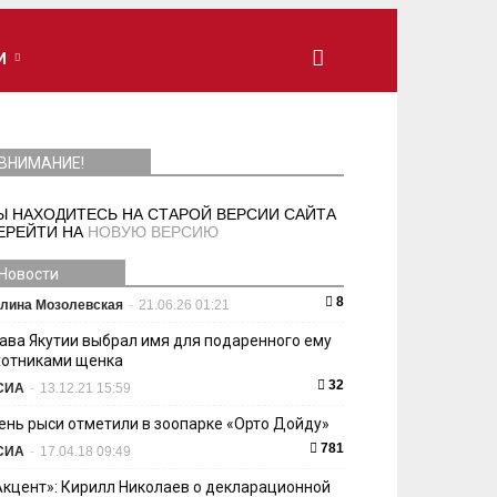
И
ВНИМАНИЕ!
Ы НАХОДИТЕСЬ НА СТАРОЙ ВЕРСИИ САЙТА
ЕРЕЙТИ НА
НОВУЮ ВЕРСИЮ
Новости
8
лина Мозолевская
-
21.06.26 01:21
лава Якутии выбрал имя для подаренного ему
хотниками щенка
32
СИА
-
13.12.21 15:59
ень рыси отметили в зоопарке «Орто Дойду»
781
СИА
-
17.04.18 09:49
Акцент»: Кирилл Николаев о декларационной