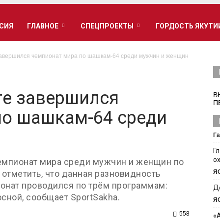
РСИЯ
ГЛАВНОЕ
СПЕЦПРОЕКТЫ
ГОРДОСТЬ ЯКУТИ
завершился чемпионат мира по шашкам-64 среди мужчин и женщин
ге завершился
В
П
по шашкам-64 среди
н
Га
Г
о
емпионат мира среди мужчин и женщин по
 отметить, что данная разновидность
Я
онат проводился по трём программам:
Д
сной, сообщает SportSakha.
Я
558
«