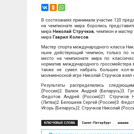
В состязаниях принимали участие 120 пред
на чемпионате мира боролись представит
мира
Николай Стручков
, чемпион и масте
мира
Гаврил Колесов
.
Мастер спорта международного класса Нико
ныне действующий чемпион, только по н
место на чемпионате мира по классиче
норматив международного гроссмейстера 
также не сумел набрать большее кол-в
молниеносной игре Николай Стручков взял 
Результаты распределились следующим
(Россия)2. Валюк Андрей (Беларусь)3. Гу
Федотов Андрей (Россия)21. Стручков Н
(Литва)2. Белошеев Сергей (Россия)3. Фед
Игорь (Беларусь)2. Стручков Николай (Росс
КЛЮЧЕВЫЕ СЛОВА
Санкт-Петербург
шашки