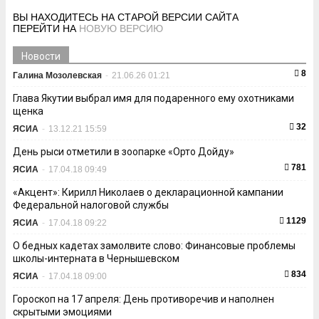
ВЫ НАХОДИТЕСЬ НА СТАРОЙ ВЕРСИИ САЙТА
ПЕРЕЙТИ НА
НОВУЮ ВЕРСИЮ
Новости
8
Галина Мозолевская
-
21.06.26 01:21
Глава Якутии выбрал имя для подаренного ему охотниками
щенка
32
ЯСИА
-
13.12.21 15:59
День рыси отметили в зоопарке «Орто Дойду»
781
ЯСИА
-
17.04.18 09:49
«Акцент»: Кирилл Николаев о декларационной кампании
Федеральной налоговой службы
1129
ЯСИА
-
17.04.18 09:22
О бедных кадетах замолвите слово: Финансовые проблемы
школы-интерната в Чернышевском
834
ЯСИА
-
17.04.18 09:00
Гороскоп на 17 апреля: День противоречив и наполнен
скрытыми эмоциями