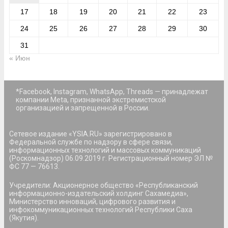
17
18
19
20
21
22
23
24
25
26
27
28
29
30
31
« Июн
*Facebook, Instagram, WhatsApp, Threads — принадлежат
компании Meta, признанной экстремистской
организацией и запрещенной в России.
Сетевое издание «YSIA.RU» зарегистрировано в
Федеральной службе по надзору в сфере связи,
информационных технологий и массовых коммуникаций
(Роскомнадзор) 06.09.2019 г. Регистрационный номер ЭЛ №
ФС 77 — 76613.
Учредители: Акционерное общество «Республиканский
информационно-издательский холдинг Сахамедиа»,
Министерство инноваций, цифрового развития и
инфокоммуникационных технологий Республики Саха
(Якутия).