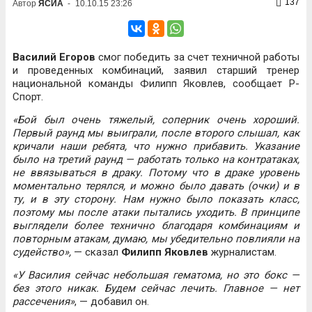
137
Автор
ЯСИА
-
10.10.15 23:26
Василий Егоров
смог победить за счет техничной работы
и проведенных комбинаций, заявил старший тренер
национальной команды Филипп Яковлев, сообщает Р-
Спорт.
«Бой был очень тяжелый, соперник очень хороший.
Первый раунд мы выиграли, после второго слышал, как
кричали наши ребята, что нужно прибавить. Указание
было на третий раунд — работать только на контратаках,
не ввязываться в драку. Потому что в драке уровень
моментально терялся, и можно было давать (очки) и в
ту, и в эту сторону. Нам нужно было показать класс,
поэтому мы после атаки пытались уходить. В принципе
выглядели более технично благодаря комбинациям и
повторным атакам, думаю, мы убедительно повлияли на
судейство»,
— сказал
Филипп Яковлев
журналистам.
«У Василия сейчас небольшая гематома, но это бокс —
без этого никак. Будем сейчас лечить. Главное — нет
рассечения»
, — добавил он.