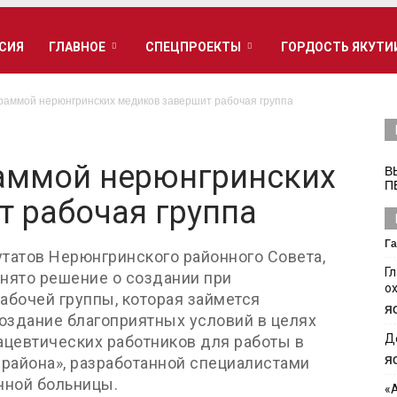
РСИЯ
ГЛАВНОЕ
СПЕЦПРОЕКТЫ
ГОРДОСТЬ ЯКУТИ
раммой нерюнгринских медиков завершит рабочая группа
раммой нерюнгринских
В
П
 рабочая группа
Га
татов Нерюнгринского районного Совета,
Г
нято решение о создании при
о
абочей группы, которая займется
Я
оздание благоприятных условий в целях
Д
цевтических работников для работы в
района», разработанной специалистами
Я
нной больницы.
«