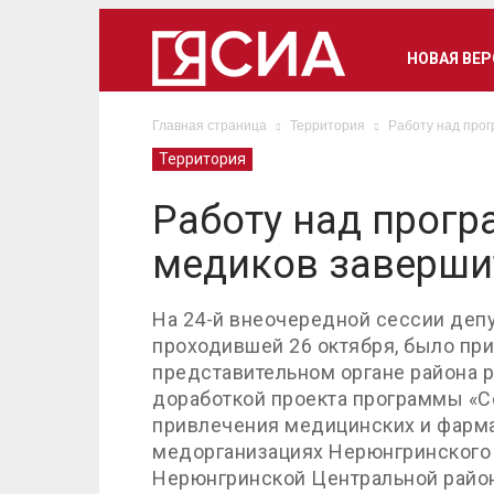
НОВАЯ ВЕ
Главная страница
Территория
Работу над прог
Территория
Работу над прог
медиков завершит
На 24-й внеочередной сессии депу
проходившей 26 октября, было при
представительном органе района р
доработкой проекта программы «С
привлечения медицинских и фарма
медорганизациях Нерюнгринского 
Нерюнгринской Центральной райо