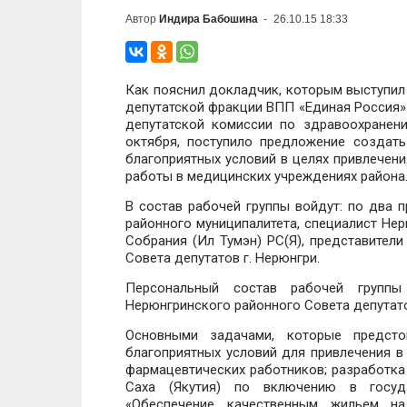
Автор
Индира Бабошина
-
26.10.15 18:33
Как пояснил докладчик, которым выступил 
депутатской фракции ВПП «Единая Россия
депутатской комиссии по здравоохранен
октября, поступило предложение создат
благоприятных условий в целях привлечен
работы в медицинских учреждениях района
В состав рабочей группы войдут: по два 
районного муниципалитета, специалист Не
Собрания (Ил Тумэн) РС(Я), представител
Совета депутатов г. Нерюнгри.
Персональный состав рабочей группы
Нерюнгринского районного Совета депутат
Основными задачами, которые предсто
благоприятных условий для привлечения 
фармацевтических работников; разработка
Саха (Якутия) по включению в госуда
«Обеспечение качественным жильем на