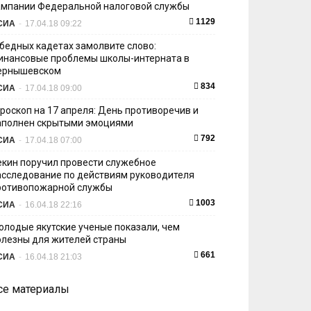
ампании Федеральной налоговой службы
1129
СИА
-
17.04.18 09:22
 бедных кадетах замолвите слово:
инансовые проблемы школы-интерната в
ернышевском
834
СИА
-
17.04.18 09:00
ороскоп на 17 апреля: День противоречив и
аполнен скрытыми эмоциями
792
СИА
-
17.04.18 07:00
екин поручил провести служебное
асследование по действиям руководителя
ротивопожарной службы
1003
СИА
-
16.04.18 22:16
олодые якутские ученые показали, чем
олезны для жителей страны
661
СИА
-
16.04.18 21:03
се материалы