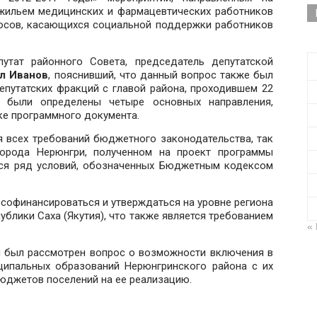
жильем медицинских и фармацевтических работников
росов, касающихся социальной поддержки работников
утат районного Совета, председатель депутатской
л Иванов
, пояснивший, что данный вопрос также был
епутатских фракций с главой района, проходившем 22
 были определены четыре основных направления,
ке программного документа.
 всех требований бюджетного законодательства, так
города Нерюнгри, полученном на проект программы
тся ряд условий, обозначенных Бюджетным кодексом
софинансироваться и утверждаться на уровне региона
ублики Саха (Якутия), что также является требованием
«
ии был рассмотрен вопрос о возможности включения в
ципальных образований Нерюнгринского района с их
юджетов поселений на ее реализацию.