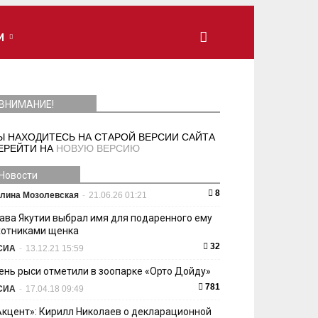
И
ВНИМАНИЕ!
Ы НАХОДИТЕСЬ НА СТАРОЙ ВЕРСИИ САЙТА
ЕРЕЙТИ НА
НОВУЮ ВЕРСИЮ
Новости
8
лина Мозолевская
-
21.06.26 01:21
лава Якутии выбрал имя для подаренного ему
хотниками щенка
32
СИА
-
13.12.21 15:59
ень рыси отметили в зоопарке «Орто Дойду»
781
СИА
-
17.04.18 09:49
Акцент»: Кирилл Николаев о декларационной