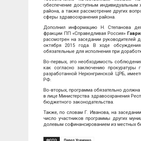
обеспечение доступным индивидуальным 
района, а также рассмотрение других воп
сферы здравоохранения района.
Дополнил информацию Н. Степанова деп
фракции ПП «Справедливая Россия»
Гаври
рассмотрен на заседании руководителей д
октября 2015 года. В ходе обсуждения
обязательные для исполнения при доработ
Во-первых, это необходимость соблюдения
как согласно заключению прокуратуры 
разработанной Нерюнгринской ЦРБ, имее
РФ.
Во-вторых, программа обязательно должна 
в лице Министерства здравоохранения Респ
бюджетного законодательства.
Также, по словам Г. Иванова, на заседан
число участников программы других муни
долевым софинансированием из местных б
ФОТО
Павел Усаченко