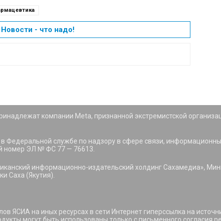
рмацевтика
Новости - что надо!
 принадлежат компании Meta, признанной экстремистской организа
 в Федеральной службе по надзору в сфере связи, информационн
й номер ЭЛ № ФС 77 — 76613.
иканский информационно-издательский холдинг Сахамедиа», Мини
и Саха (Якутия).
ов ЯСИА на иных ресурсах в сети Интернет гиперссылка на источн
укты могут быть использованы только с письменного согласия ре