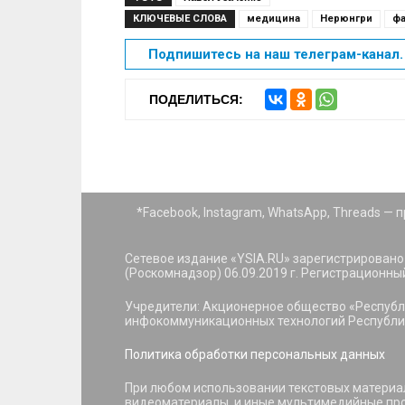
КЛЮЧЕВЫЕ СЛОВА
медицина
Нерюнгри
фа
Подпишитесь на наш телеграм-канал. 
ПОДЕЛИТЬСЯ:
*Facebook, Instagram, WhatsApp, Threads —
Сетевое издание «YSIA.RU» зарегистрировано
(Роскомнадзор) 06.09.2019 г. Регистрационны
Учредители: Акционерное общество «Республ
инфокоммуникационных технологий Республик
Политика обработки персональных данных
При любом использовании текстовых материал
видеоматериалы, и иные мультимедийные прод