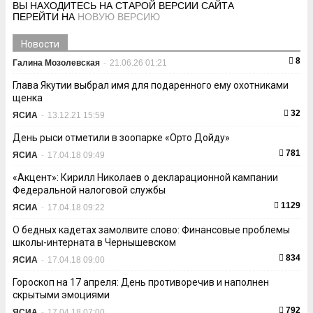
ВЫ НАХОДИТЕСЬ НА СТАРОЙ ВЕРСИИ САЙТА
ПЕРЕЙТИ НА
НОВУЮ ВЕРСИЮ
Новости
8
Галина Мозолевская
-
21.06.26 01:21
Глава Якутии выбрал имя для подаренного ему охотниками
щенка
32
ЯСИА
-
13.12.21 15:59
День рыси отметили в зоопарке «Орто Дойду»
781
ЯСИА
-
17.04.18 09:49
«Акцент»: Кирилл Николаев о декларационной кампании
Федеральной налоговой службы
1129
ЯСИА
-
17.04.18 09:22
О бедных кадетах замолвите слово: Финансовые проблемы
школы-интерната в Чернышевском
834
ЯСИА
-
17.04.18 09:00
Гороскоп на 17 апреля: День противоречив и наполнен
скрытыми эмоциями
792
ЯСИА
-
17.04.18 07:00