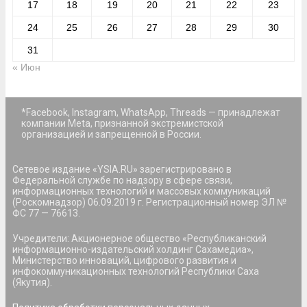
17
18
19
20
21
22
23
24
25
26
27
28
29
30
31
« Июн
*Facebook, Instagram, WhatsApp, Threads — принадлежат
компании Meta, признанной экстремистской
организацией и запрещенной в России.
Сетевое издание «YSIA.RU» зарегистрировано в
Федеральной службе по надзору в сфере связи,
информационных технологий и массовых коммуникаций
(Роскомнадзор) 06.09.2019 г. Регистрационный номер ЭЛ №
ФС 77 — 76613.
Учредители: Акционерное общество «Республиканский
информационно-издательский холдинг Сахамедиа»,
Министерство инноваций, цифрового развития и
инфокоммуникационных технологий Республики Саха
(Якутия).