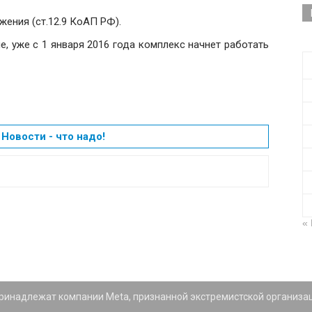
ения (ст.12.9 КоАП РФ).
е, уже с 1 января 2016 года комплекс начнет работать
Новости - что надо!
«
 принадлежат компании Meta, признанной экстремистской организа