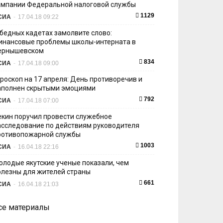
ампании Федеральной налоговой службы
1129
СИА
-
17.04.18 09:22
 бедных кадетах замолвите слово:
инансовые проблемы школы-интерната в
ернышевском
834
СИА
-
17.04.18 09:00
ороскоп на 17 апреля: День противоречив и
аполнен скрытыми эмоциями
792
СИА
-
17.04.18 07:00
екин поручил провести служебное
асследование по действиям руководителя
ротивопожарной службы
1003
СИА
-
16.04.18 22:16
олодые якутские ученые показали, чем
олезны для жителей страны
661
СИА
-
16.04.18 21:03
се материалы