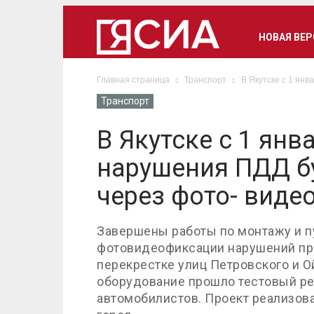
НОВАЯ ВЕ
Главная страница
Транспорт
В Якутске с 1 янв
Транспорт
В Якутске с 1 янв
нарушения ПДД б
через фото- виде
Завершены работы по монтажу и п
фотовидеофиксации нарушений пр
перекрестке улиц Петровского и О
оборудование прошло тестовый р
автомобилистов. Проект реализов