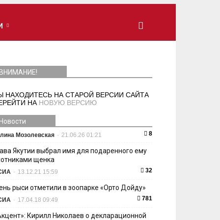
И
ВНИМАНИЕ!
Ы НАХОДИТЕСЬ НА СТАРОЙ ВЕРСИИ САЙТА
ЕРЕЙТИ НА
НОВУЮ ВЕРСИЮ
Новости
8
лина Мозолевская
-
21.06.26 01:21
лава Якутии выбрал имя для подаренного ему
хотниками щенка
32
СИА
-
13.12.21 15:59
ень рыси отметили в зоопарке «Орто Дойду»
781
СИА
-
17.04.18 09:49
Акцент»: Кирилл Николаев о декларационной