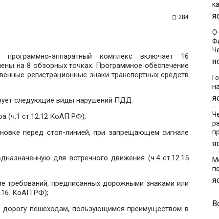
к
Я
284
О
Ф
Ч
, программно-аппаратный комплекс включает 16
Я
ены на 8 обзорных точках. Программное обеспечение
венные регистрационные знаки транспортных средств
Г
н
Я
рует следующие виды нарушений ПДД:
Ч
 (ч.1 ст.12.12 КоАП РФ);
р
новке перед стоп-линией, при запрещающем сигнале
п
Я
назначенную для встречного движения (ч.4 ст.12.15
М
п
Я
ие требований, предписанных дорожными знаками или
.16. КоАП РФ);
В
ь дорогу пешеходам, пользующимся преимуществом в