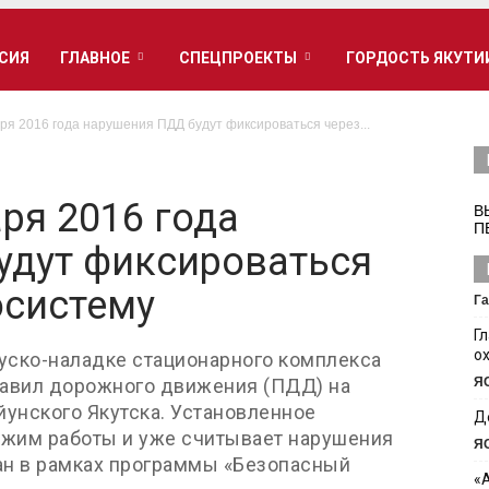
РСИЯ
ГЛАВНОЕ
СПЕЦПРОЕКТЫ
ГОРДОСТЬ ЯКУТИ
аря 2016 года нарушения ПДД будут фиксироваться через...
аря 2016 года
В
П
удут фиксироваться
осистему
Га
Г
о
уско-наладке стационарного комплекса
авил дорожного движения (ПДД) на
Я
йунского Якутска. Установленное
Д
ежим работы и уже считывает нарушения
Я
ан в рамках программы «Безопасный
«