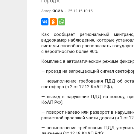
город».
Автор
ЯСИА
-
25.12.15 10:15
Как сообщает региональный минтранс
видеокамер наблюдения, которые установл
системы способно распознавать государст
с вероятностью более 90%.
Комплекс в автоматическом режиме фикси
— проезд на запрещающий сигнал светофора
— невыполнение требования ПДД об оста
светофора (ч.2 ст.12.12 КоАП РФ);
— выезд в нарушение ПДД на полосу, пред
КоАП РФ);
— поворот налево или разворот в нарушен
разметкой проезжей части дороги (ч.1 ст.12
— невыполнение требования ПДД уступит
движении (ст.12.18 КоАП РФ);