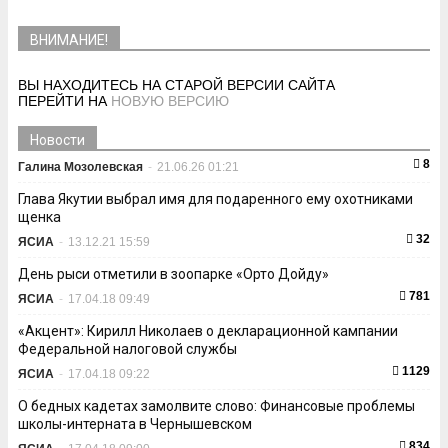
ВНИМАНИЕ!
ВЫ НАХОДИТЕСЬ НА СТАРОЙ ВЕРСИИ САЙТА
ПЕРЕЙТИ НА
НОВУЮ ВЕРСИЮ
Новости
8
Галина Мозолевская
-
21.06.26 01:21
Глава Якутии выбрал имя для подаренного ему охотниками
щенка
32
ЯСИА
-
13.12.21 15:59
День рыси отметили в зоопарке «Орто Дойду»
781
ЯСИА
-
17.04.18 09:49
«Акцент»: Кирилл Николаев о декларационной кампании
Федеральной налоговой службы
1129
ЯСИА
-
17.04.18 09:22
О бедных кадетах замолвите слово: Финансовые проблемы
школы-интерната в Чернышевском
834