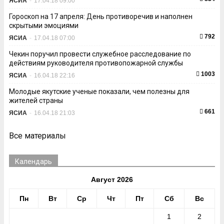
ЯСИА
-
17.04.18 09:00
Гороскоп на 17 апреля: День противоречив и наполнен
скрытыми эмоциями
792
ЯСИА
-
17.04.18 07:00
Чекин поручил провести служебное расследование по
действиям руководителя противопожарной службы
1003
ЯСИА
-
16.04.18 22:16
Молодые якутские ученые показали, чем полезны для
жителей страны
661
ЯСИА
-
16.04.18 21:03
Все материалы
Календарь
Август 2026
Пн
Вт
Ср
Чт
Пт
Сб
Вс
1
2