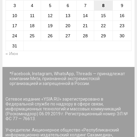
3
4
5
6
7
8
9
10
11
12
13
14
15
16
17
18
19
20
21
22
23
24
25
26
27
28
29
30
31
« Июн
*Facebook, Instagram, WhatsApp, Threads — принадлежат
компании Meta, признанной экстремистской
организацией и запрещенной в России.
Сетевое издание «YSIA.RU» зарегистрировано в
Федеральной службе по надзору в сфере связи,
информационных технологий и массовых коммуникаций
(Роскомнадзор) 06.09.2019 г. Регистрационный номер ЭЛ №
ФС 77 — 76613.
Учредители: Акционерное общество «Республиканский
информационно-издательский холдинг Сахамедиа»,