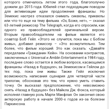
которого отмечалось летом этого года, благополучно
дожили до 2015 года. Юбилей стал подходящим поводом
для активизации идеи продолжения франшизы. Но
Земекис наотрез отказался снимать сиквелы, приквелы
или что-то еще на тему фильма. «Ох, Боже, нет», — сказал
63-летний режиссер The Telegraph, когда его спросили, как
одного из правообладателей оригинальной версии.
Вторым правообладателем на фильм является его
соавтор Боб Гейл. «Этого не случится, пока мы с Бобом
живы», добавил режиссер – «Это возмутительно. Тем
более, что фильм хороший. Это как сказать: «Давайте
переделаем «Гражданин Кейн». На основании контрактов,
заключенных с Universal и Amblin Entertainment в 1984 году,
последнее слово остается в любом вопросе, касающемся
франшизы «Назад в будущее», за Земекисом и Гейлом до
тех пор, пока они живы. Также Гейл исключил
возможность написания сценария для четвертой части
трилогии, обосновав это тем, что нужно уметь ставить
точку. Он высказал предположение, что невозможно
снять «Назад в будущее» без Майкла Дж. Фокса, который
исполнял главную роль Марти Макфлая. Он закончил свою
актерскую работу в начале 2000-х годов из-за болезни
Паркинсона.