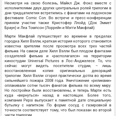
Несмотря на свою болезнь, Майкл Дж. Фокс вместе с
исполнителями двух других центральных ролей трилогии в
дни тридцатилетия встретились с фанатами на лодонском
фестивале Comic Con. Во встрече и пресс-конференции
приняли участие также Кристофер Ллойд (Док Эммет
Браун) и Леа Томпсон (Лоррейн и Мэгги Макфлай).
Марти Макфлай путешествует во времени в пределах
городка Хилл Вэлли, краткая история которого становится
известна зрителям после просмотра всех трех частей
фильма. На самом деле Хилл Вэлли был плодом фантазии
создателей фильма и «располагался» на территории
киностудии Universal Pictures в Лос-Анджелесе. То, что
сейчас могут видеть посетители студии, – лишь
восстановленная копия оригинальных декораций
трилогии. Хилл Вэлли сгорел практически дотла во время
сильнейшего пожара 2008 года. Уничтожение «реликвии»
оплакивали сотни тысяч фанатов фильма по всему миру.
Но постройки были восстановлены, и теперь Марти есть
куда «вернуться» назад в настоящее. Более того,
компания Pepsi выпускает к памятной дате специальную
бутылку с напитком. По форме сосуд с газировкой в
точности соответствует тому, что был показан во второй
части трилогии.