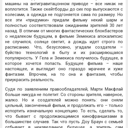
машины на антигравитацонном приводе – все никак не
воплотится. Также скейтборды до сих пор выпускаются с
колесами, а одежда не подгоняется сама по размеру. Но
все эти «придумки» придали фильму некий шарм и
полностью соответствовали ожиданиям зрителей 30 лет
назад. В отличии от многих фантастических блокбастеров
о недалеком будущем, в фильме Земекиса апокалипсис
не случился, солнце светит, а дождь идет строго по
расписанию. Что, безусловно, угадали создатели –
буйство технологий в быту и их расширяющаяся
популярность. У Гела и Земекиса получилось будущее, в
которое хочется попасть. Будущее фильма – наше
настоящее, и выглядит оно гораздо мрачнее и хуже
фантазии. Впрочем, на то она и фантазия, чтобы
приукрасить реальность.
Судя по заявлениям правообладателей, Марти Макфлай
больше никуда не полетит. Со стороны зрителя, наверное,
жалко. Но и создателей можно понять: они сняли
цельный, законченный фильм, и продолжать его – только
испортить изначальную концепцию. То есть, сделать то,
что бывает с продолжающимися кинофраншизами в
большинстве случаев. Так что пусть Доу Браун с семьей
отбывает в неизведанное будущее, а зритель сам