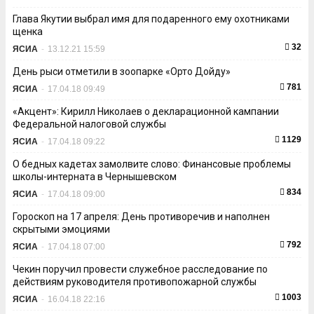
Глава Якутии выбрал имя для подаренного ему охотниками
щенка
32
ЯСИА
-
13.12.21 15:59
День рыси отметили в зоопарке «Орто Дойду»
781
ЯСИА
-
17.04.18 09:49
«Акцент»: Кирилл Николаев о декларационной кампании
Федеральной налоговой службы
1129
ЯСИА
-
17.04.18 09:22
О бедных кадетах замолвите слово: Финансовые проблемы
школы-интерната в Чернышевском
834
ЯСИА
-
17.04.18 09:00
Гороскоп на 17 апреля: День противоречив и наполнен
скрытыми эмоциями
792
ЯСИА
-
17.04.18 07:00
Чекин поручил провести служебное расследование по
действиям руководителя противопожарной службы
1003
ЯСИА
-
16.04.18 22:16