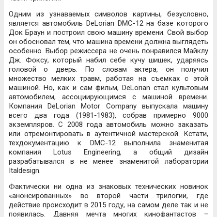
Одним из узнаваемых символов картины, безусловно,
является автомобиль DeLorian DMC-12 на базе которого
Док Браун и построил свою машину времени. Свой выбор
он обосновал тем, что машина времени должна выглядеть
особенно. Выбор режиссера не очень понравился Майклу
Дж. Фоксу, который набил себе кучу шишек, ударяясь
головой о дверь. По словам актера, он получил
множество мелких травм, работая на съемках с этой
машиной. Но, как и сам фильм, DeLorian стал культовым
автомобилем, ассоциирующимся с машиной времени.
Компания DeLorian Motor Company выпускала машину
всего два года (1981-1983), собрав примерно 9000
экземпляров. С 2008 года автомобиль можно заказать
или отремонтировать в аутентичной мастерской. Кстати,
техдокументацию к DMC-12 выполнила знаменитая
компания Lotus Engineering, а общий дизайн
разрабатывался в не менее знаменитой лаборатории
Italdesign.
Фактически ни одна из знаковых технических новинок
«анонсированных» во второй части трилогии, где
действие происходит в 2015 году, на самом деле так и не
появилась. Давняя мечта многих кинофантастов –