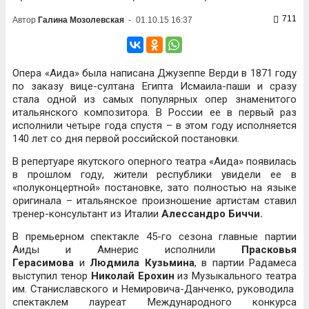
711
Автор
Галина Мозолевская
-
01.10.15 16:37
Опера «Аида» была написана Джузеппе Верди в 1871 году
по заказу вице-султана Египта Исмаила-паши и сразу
стала одной из самых популярных опер знаменитого
итальянского композитора. В России ее в первый раз
исполнили четыре года спустя – в этом году исполняется
140 лет со дня первой российской постановки.
В репертуаре якутского оперного театра «Аида» появилась
в прошлом году, жители республики увидели ее в
«полуконцертной» постановке, зато полностью на языке
оригинала – итальянское произношение артистам ставил
тренер-консультант из Италии
Алессандро Биччи.
В премьерном спектакле 45-го сезона главные партии
Аиды и Амнерис исполнили
Прасковья
Герасимова
и
Людмила Кузьмина
, в партии Радамеса
выступил тенор
Николай Ерохин
из Музыкального театра
им. Станиславского и Немировича-Данченко, руководила
спектаклем лауреат Международного конкурса