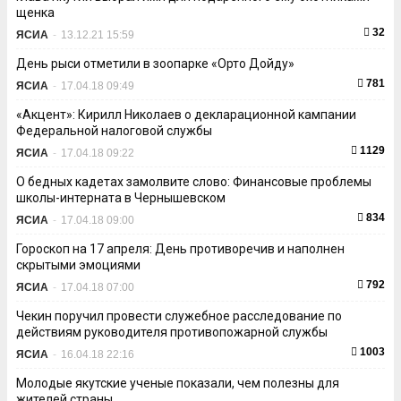
щенка
32
ЯСИА
-
13.12.21 15:59
День рыси отметили в зоопарке «Орто Дойду»
781
ЯСИА
-
17.04.18 09:49
«Акцент»: Кирилл Николаев о декларационной кампании
Федеральной налоговой службы
1129
ЯСИА
-
17.04.18 09:22
О бедных кадетах замолвите слово: Финансовые проблемы
школы-интерната в Чернышевском
834
ЯСИА
-
17.04.18 09:00
Гороскоп на 17 апреля: День противоречив и наполнен
скрытыми эмоциями
792
ЯСИА
-
17.04.18 07:00
Чекин поручил провести служебное расследование по
действиям руководителя противопожарной службы
1003
ЯСИА
-
16.04.18 22:16
Молодые якутские ученые показали, чем полезны для
жителей страны