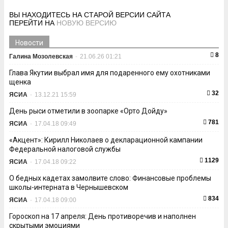
ВЫ НАХОДИТЕСЬ НА СТАРОЙ ВЕРСИИ САЙТА
ПЕРЕЙТИ НА
НОВУЮ ВЕРСИЮ
Новости
8
Галина Мозолевская
-
21.06.26 01:21
Глава Якутии выбрал имя для подаренного ему охотниками
щенка
32
ЯСИА
-
13.12.21 15:59
День рыси отметили в зоопарке «Орто Дойду»
781
ЯСИА
-
17.04.18 09:49
«Акцент»: Кирилл Николаев о декларационной кампании
Федеральной налоговой службы
1129
ЯСИА
-
17.04.18 09:22
О бедных кадетах замолвите слово: Финансовые проблемы
школы-интерната в Чернышевском
834
ЯСИА
-
17.04.18 09:00
Гороскоп на 17 апреля: День противоречив и наполнен
скрытыми эмоциями