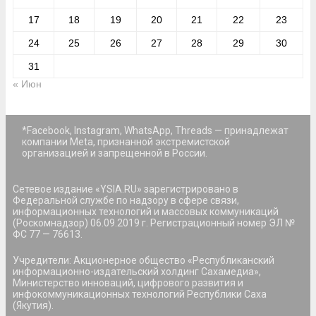
17
18
19
20
21
22
23
24
25
26
27
28
29
30
31
« Июн
*Facebook, Instagram, WhatsApp, Threads — принадлежат
компании Meta, признанной экстремистской
организацией и запрещенной в России.
Сетевое издание «YSIA.RU» зарегистрировано в
Федеральной службе по надзору в сфере связи,
информационных технологий и массовых коммуникаций
(Роскомнадзор) 06.09.2019 г. Регистрационный номер ЭЛ №
ФС 77 — 76613.
Учредители: Акционерное общество «Республиканский
информационно-издательский холдинг Сахамедиа»,
Министерство инноваций, цифрового развития и
инфокоммуникационных технологий Республики Саха
(Якутия).