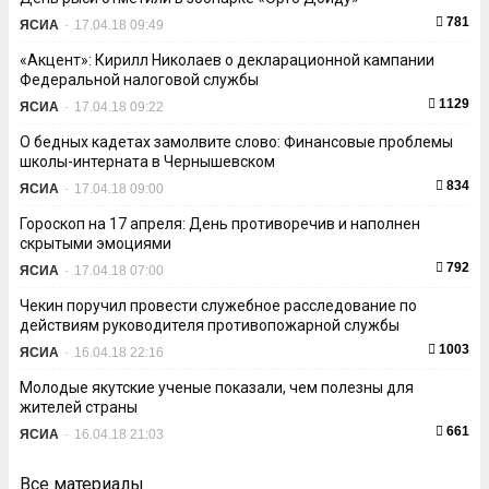
781
ЯСИА
-
17.04.18 09:49
«Акцент»: Кирилл Николаев о декларационной кампании
Федеральной налоговой службы
1129
ЯСИА
-
17.04.18 09:22
О бедных кадетах замолвите слово: Финансовые проблемы
школы-интерната в Чернышевском
834
ЯСИА
-
17.04.18 09:00
Гороскоп на 17 апреля: День противоречив и наполнен
скрытыми эмоциями
792
ЯСИА
-
17.04.18 07:00
Чекин поручил провести служебное расследование по
действиям руководителя противопожарной службы
1003
ЯСИА
-
16.04.18 22:16
Молодые якутские ученые показали, чем полезны для
жителей страны
661
ЯСИА
-
16.04.18 21:03
Все материалы