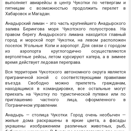
выполняет авиарейсы в центр Чукотки по четвергам и
пятницам с возможностью продолжить перелет в
Хабаровск и Магадан.
Анадырский лиман – это часть крупнейшего Анадырского
залива Берингова моря Чукотского полуострова. На
правом берегу Анадырского лимана находится главный
город и морской порт Чукотки, на левом расположен
поселок Угольные Копи и аэропорт. Для связи с городом
из аэропорта круглогодично осуществляются
вертолётные рейсы, летом курсируют катера, а в зимнее
время действует ледовая переправа.
Вся территория Чукотского автономного округа является
приграничной зоной с соответствующими правилами
въезда. Свободно можно прилететь гражданам,
находящимся в командировке, все остальные могут
приехать на Чукотку по туристической путевке или по
приглашению частного лица, оформленного в
Пограничном управлении.
Анадырь — столица Чукотки. Город очень необычен —
жилые дома раскрашены в яркие цвета, а фасады
украшены изображением различных животных, рыб,