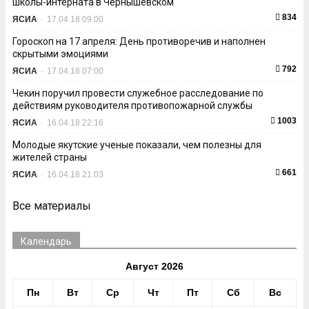
школы-интерната в Чернышевском
834
ЯСИА
-
17.04.18 09:00
Гороскоп на 17 апреля: День противоречив и наполнен
скрытыми эмоциями
792
ЯСИА
-
17.04.18 07:00
Чекин поручил провести служебное расследование по
действиям руководителя противопожарной службы
1003
ЯСИА
-
16.04.18 22:16
Молодые якутские ученые показали, чем полезны для
жителей страны
661
ЯСИА
-
16.04.18 21:03
Все материалы
Календарь
Август 2026
Пн
Вт
Ср
Чт
Пт
Сб
Вс