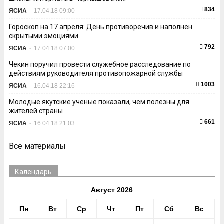
834
ЯСИА
-
17.04.18 09:00
Гороскоп на 17 апреля: День противоречив и наполнен
скрытыми эмоциями
792
ЯСИА
-
17.04.18 07:00
Чекин поручил провести служебное расследование по
действиям руководителя противопожарной службы
1003
ЯСИА
-
16.04.18 22:16
Молодые якутские ученые показали, чем полезны для
жителей страны
661
ЯСИА
-
16.04.18 21:03
Все материалы
Календарь
Август 2026
Пн
Вт
Ср
Чт
Пт
Сб
Вс