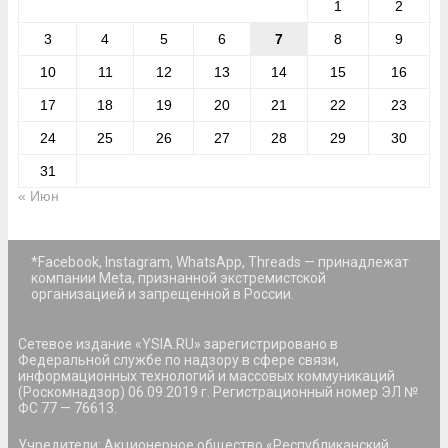
1
2
3
4
5
6
7
8
9
10
11
12
13
14
15
16
17
18
19
20
21
22
23
24
25
26
27
28
29
30
31
« Июн
*Facebook, Instagram, WhatsApp, Threads — принадлежат
компании Meta, признанной экстремистской
организацией и запрещенной в России.
Сетевое издание «YSIA.RU» зарегистрировано в
Федеральной службе по надзору в сфере связи,
информационных технологий и массовых коммуникаций
(Роскомнадзор) 06.09.2019 г. Регистрационный номер ЭЛ №
ФС 77 — 76613.
Учредители: Акционерное общество «Республиканский