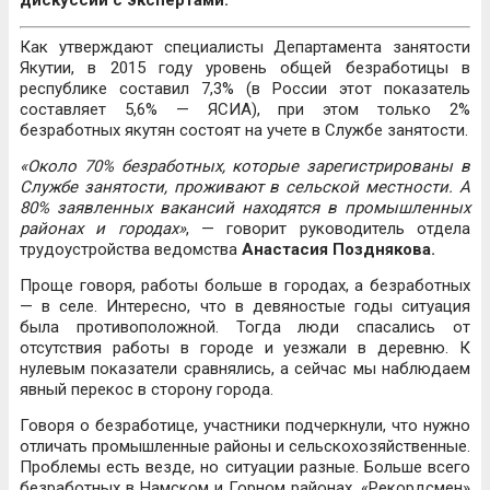
дискуссии с экспертами.
Как утверждают специалисты Департамента занятости
Якутии, в 2015 году уровень общей безработицы в
республике составил 7,3% (в России этот показатель
составляет 5,6% — ЯСИА), при этом только 2%
безработных якутян состоят на учете в Службе занятости.
«Около 70% безработных, которые зарегистрированы в
Службе занятости, проживают в сельской местности. А
80% заявленных вакансий находятся в промышленных
районах и городах»
, — говорит руководитель отдела
трудоустройства ведомства
Анастасия Позднякова.
Проще говоря, работы больше в городах, а безработных
— в селе. Интересно, что в девяностые годы ситуация
была противоположной. Тогда люди спасались от
отсутствия работы в городе и уезжали в деревню. К
нулевым показатели сравнялись, а сейчас мы наблюдаем
явный перекос в сторону города.
Говоря о безработице, участники подчеркнули, что нужно
отличать промышленные районы и сельскохозяйственные.
Проблемы есть везде, но ситуации разные. Больше всего
безработных в Намском и Горном районах. «Рекордсмен»