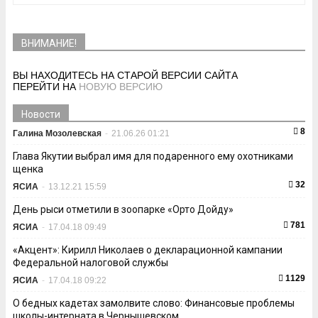
ВНИМАНИЕ!
ВЫ НАХОДИТЕСЬ НА СТАРОЙ ВЕРСИИ САЙТА
ПЕРЕЙТИ НА
НОВУЮ ВЕРСИЮ
Новости
8
Галина Мозолевская
-
21.06.26 01:21
Глава Якутии выбрал имя для подаренного ему охотниками
щенка
32
ЯСИА
-
13.12.21 15:59
День рыси отметили в зоопарке «Орто Дойду»
781
ЯСИА
-
17.04.18 09:49
«Акцент»: Кирилл Николаев о декларационной кампании
Федеральной налоговой службы
1129
ЯСИА
-
17.04.18 09:22
О бедных кадетах замолвите слово: Финансовые проблемы
школы-интерната в Чернышевском